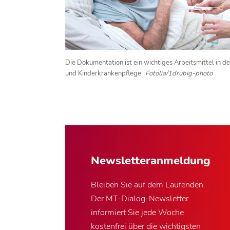
Die Dokumentation ist ein wichtiges Arbeitsmittel in de
und Kinderkrankenpflege
Fotolia/1drubig-photo
Newsletter­anmeldung
Bleiben Sie auf dem Laufenden.
Der MT-Dialog-Newsletter
informiert Sie jede Woche
kostenfrei über die wichtigsten