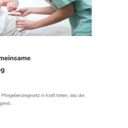
emeinsame
ng
flegeberufegesetz in Kraft treten, das die
egend…