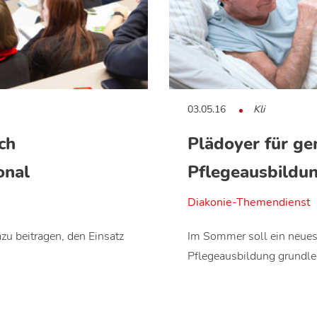
03.05.16
Kli
ch
Plädoyer für g
onal
Pflegeausbildu
Diakonie-Themendienst
azu beitragen, den Einsatz
Im Sommer soll ein neues P
Pflegeausbildung grundl