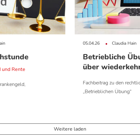
ain
05.04.26
Claudia Hain
chstunde
Betriebliche Üb
über wiederkehr
d und Rente
Fachbeitrag zu den recht
Krankengeld,
„Betrieblichen Übung“
Weitere laden