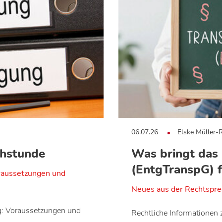
06.07.26
Elske Müller-
chstunde
Was bringt das
(EntgTranspG) fu
raussetzungen und
Neues aus der Rechtspr
g: Voraussetzungen und
Rechtliche Informationen