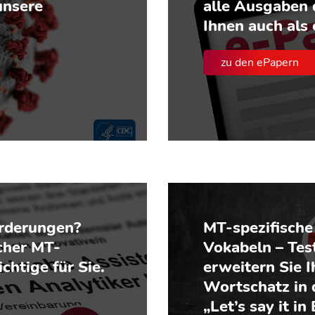
unsere
alle Ausgaben 
Ihnen auch als
zu den ePapern
orderungen?
MT-spezifische
cher MT-
Vokabeln – Tes
chtige für Sie.
erweitern Sie I
Wortschatz in 
„Let’s say it in