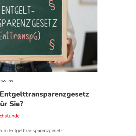
Rawlins
 Entgelttransparenzgesetz
̈r Sie?
echstunde
 zum Entgelttransparenzgesetz