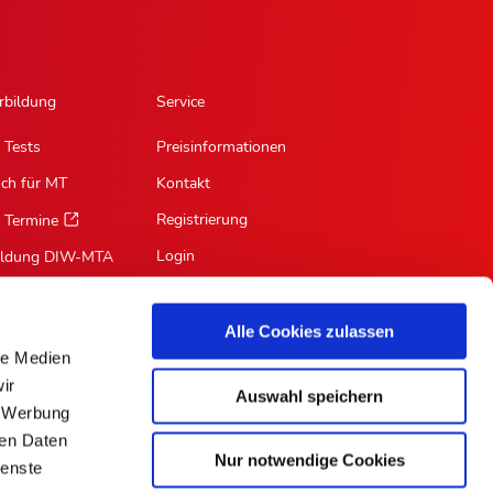
rbildung
Service
 Tests
Preisinformationen
sch für MT
Kontakt
Registrierung
 Termine
Login
ildung DIW-MTA
Mein Profil
Suche
Alle Cookies zulassen
le Medien
RSS-Feed
ir
Auswahl speichern
Für Autoren
, Werbung
ren Daten
Nur notwendige Cookies
ienste