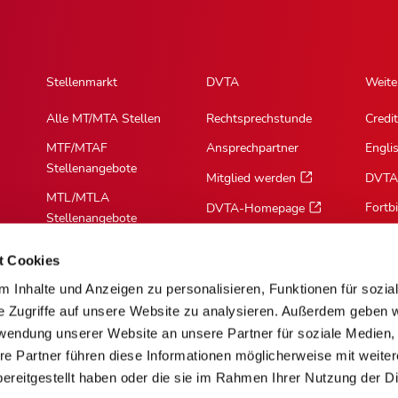
Stellenmarkt
DVTA
Weite
Alle MT/MTA Stellen
Rechtsprechstunde
Credit
MTF/MTAF
Ansprechpartner
Engli
Stellenangebote
Mitglied werden
DVTA
MTL/MTLA
Fortb
DVTA-Homepage
Stellenangebote
MTR/MTRA
t Cookies
Stellenangebote
 Inhalte und Anzeigen zu personalisieren, Funktionen für sozia
MTV/VMTA
e Zugriffe auf unsere Website zu analysieren. Außerdem geben w
Stellenangebote
rwendung unserer Website an unsere Partner für soziale Medien
re Partner führen diese Informationen möglicherweise mit weite
ereitgestellt haben oder die sie im Rahmen Ihrer Nutzung der D