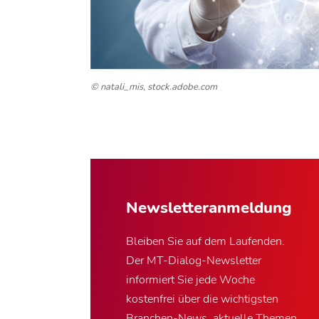
© natali_mis, stock.adobe.com
Newsletter­anmeldung
Bleiben Sie auf dem Laufenden.
Der MT-Dialog-Newsletter
informiert Sie jede Woche
kostenfrei über die wichtigsten
Branchen-News, aktuelle Themen