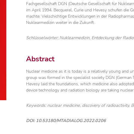
Fachgesellschaft DGN (Deutsche Gesellschaft für Nuklearm
im April 1994. Becquerel, Curie und Hevesy schufen die Gr
machte. Vielschichtige Entwicklungen in der Radiopharmaz
Nuklearmedizin weiter in die Zukunft.
Schlüsselwörter: Nuklearmedizin, Entdeckung der Radioa
Abstract
Nuclear medicine as it is today is a relatively young and
group was formed in the specialist society DGN (German So
Hevesy laid the foundations, which medicine also adopte
device technology and radiation biology are taking nuclear 
Keywords: nuclear medicine, discovery of radioactivity, 
DOI: 10.53180/MTADIALOG.2022.0206