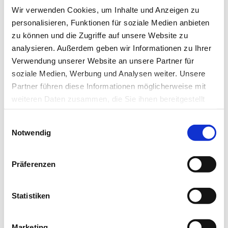
* Pflichtfeld
Wir verwenden Cookies, um Inhalte und Anzeigen zu
personalisieren, Funktionen für soziale Medien anbieten
zu können und die Zugriffe auf unsere Website zu
analysieren. Außerdem geben wir Informationen zu Ihrer
Verwendung unserer Website an unsere Partner für
Das könnte Sie auch interessieren:
soziale Medien, Werbung und Analysen weiter. Unsere
Partner führen diese Informationen möglicherweise mit
weiteren Daten zusammen, die Sie ihnen bereitgestellt
haben oder die sie im Rahmen Ihrer Nutzung der Dienste
Einwilligungsauswahl
gesammelt haben.
Notwendig
Datenschutz
|
Impressum
Präferenzen
Statistiken
13.04.17
Kli
Marketing