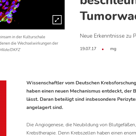
beschleu
Tumorwa
Neue Erkenntnisse zu P
insam in der Kulturschale
n denen die Wechselwirkungen der
19.07.17
mg
Milde/DKFZ
Wissenschaftler vom Deutschen Krebsforschung
haben einen neuen Mechanismus entdeckt, der B
lässt. Daran beteiligt sind insbesondere Perizyt
angelagert sind.
Die Angiogenese, die Neubildung von Blutgefäßen, i
Krebstherapie. Denn Krebszellen haben einen enorm