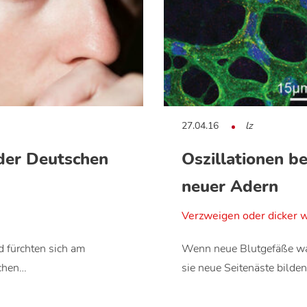
27.04.16
lz
der Deutschen
Oszillationen b
neuer Adern
Verzweigen oder dicker 
 fürchten sich am
Wenn neue Blutgefäße wac
schen…
sie neue Seitenäste bilde