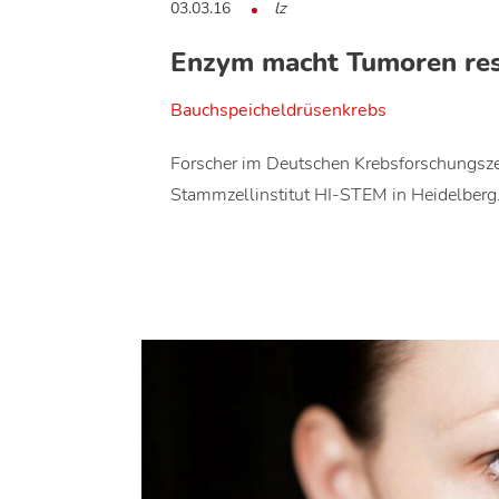
03.03.16
lz
Enzym macht Tumoren res
Bauchspeicheldrüsenkrebs
Forscher im Deutschen Krebsforschungsz
Stammzellinstitut HI-STEM in Heidelber