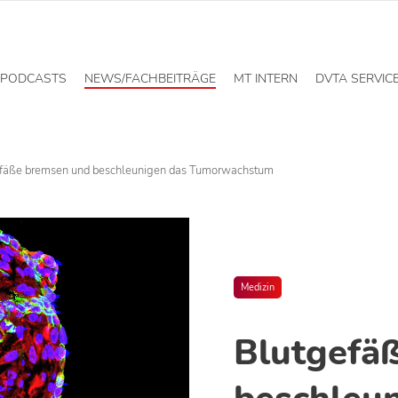
PODCASTS
NEWS/FACHBEITRÄGE
MT INTERN
DVTA SERVIC
fäße bremsen und beschleunigen das Tumorwachstum
Medizin
Blutgefä