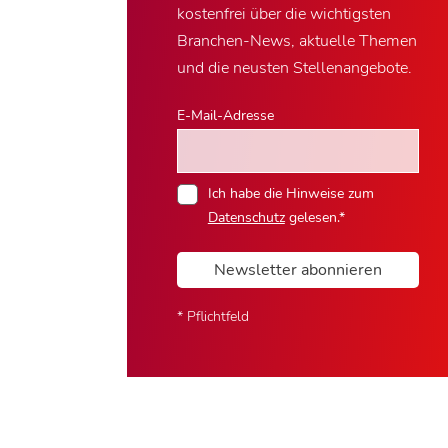
kostenfrei über die wichtigsten
Branchen-News, aktuelle Themen
und die neusten Stellenangebote.
E-Mail-Adresse
Ich habe die Hinweise zum
Datenschutz
gelesen.*
Newsletter abonnieren
* Pflichtfeld