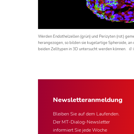
Werden Endothelzellen (grün) und Perizyten (rot) geme
herangezogen, so bilden sie kugelartige Spheroide, a
beiden Zelltypen in 3D untersucht werden können.
© 
Newsletter­anmeldung
Bleiben Sie auf dem Laufenden.
Der MT-Dialog-Newsletter
informiert Sie jede Woche