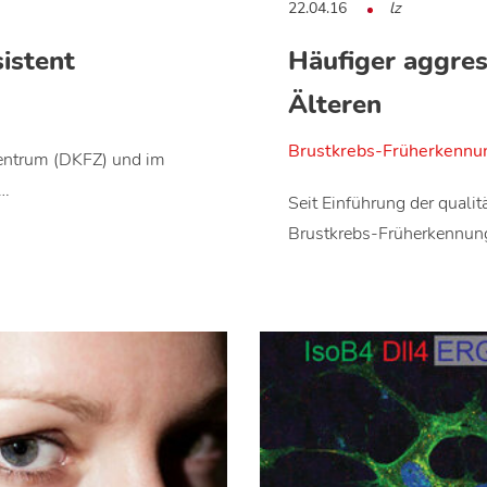
22.04.16
lz
istent
Häufiger aggres
Älteren
Brustkrebs-Früherkennun
entrum (DKFZ) und im
g…
Seit Einführung der quali
Brustkrebs-Früherkennun