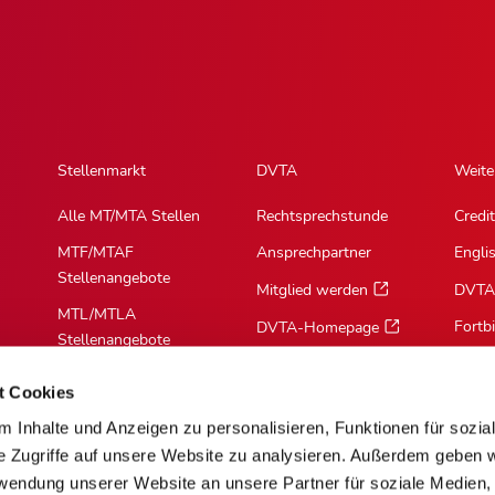
Stellenmarkt
DVTA
Weite
Alle MT/MTA Stellen
Rechtsprechstunde
Credit
MTF/MTAF
Ansprechpartner
Engli
Stellenangebote
Mitglied werden
DVTA
MTL/MTLA
Fortb
DVTA-Homepage
Stellenangebote
MTR/MTRA
t Cookies
Stellenangebote
 Inhalte und Anzeigen zu personalisieren, Funktionen für sozia
MTV/VMTA
e Zugriffe auf unsere Website zu analysieren. Außerdem geben w
Stellenangebote
rwendung unserer Website an unsere Partner für soziale Medien