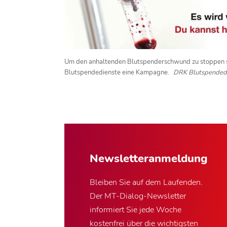
Um den anhaltenden Blutspenderschwund zu stoppen 
Blutspendedienste eine Kampagne.
DRK Blutspended
Newsletter­anmeldung
Bleiben Sie auf dem Laufenden.
Der MT-Dialog-Newsletter
informiert Sie jede Woche
kostenfrei über die wichtigsten