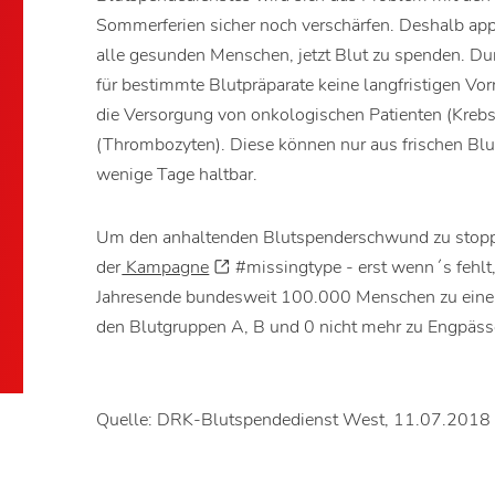
Sommerferien sicher noch verschärfen. Deshalb ap
alle gesunden Menschen, jetzt Blut zu spenden. Dur
für bestimmte Blutpräparate keine langfristigen Vor
die Versorgung von onkologischen Patienten (Krebs
(Thrombozyten). Diese können nur aus frischen B
wenige Tage haltbar.
Um den anhaltenden Blutspenderschwund zu stopp
der
Kampagne
#missingtype - erst wenn´s fehlt
Jahresende bundesweit 100.000 Menschen zu einer
den Blutgruppen A, B und 0 nicht mehr zu Engpäss
Quelle: DRK-Blutspendedienst West, 11.07.2018