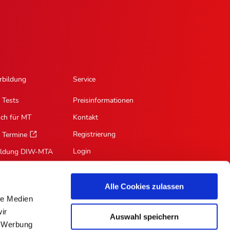
rbildung
Service
 Tests
Preisinformationen
sch für MT
Kontakt
Registrierung
 Termine
Login
ildung DIW-MTA
Mein Profil
Suche
Alle Cookies zulassen
le Medien
RSS-Feed
ir
Auswahl speichern
Für Autoren
, Werbung