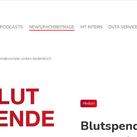
PODCASTS
NEWS/FACHBEITRÄGE
MT INTERN
DVTA SERVIC
endevorräte sinken bedenklich
Medizin
Blutspend