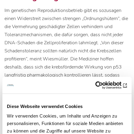
Im genetischen Reproduktionsbetrieb gibt es sozusagen
einen Widerstreit zwischen strengen „Ordnungshütern“, die
die Vermehrung geschädigter Zellen verhindern und
Toleranzmechanismen, die dafür sorgen, dass nicht jeder
DNA-Schaden die Zellproliferation lahmlegt. „Von dieser
Schadenstoleranz sollten natürlich nicht die Krebszellen
profitieren“, meint Wiesmüller. Die Mediziner hoffen
deshalb, dass sich die krebsfördernde Wirkung von p53
langfristig pharmakologisch kontrollieren lässt, sodass
noch mehr Krebspatientinnen von der relativ
nebenwirkungsarmen PARP-Therapie profitieren können.
Diese Webseite verwendet Cookies
Gefördert wurde das Projekt, an dem auch Forscher aus
Argentinien sowie Wissenschaftler der Universitäten
Wir verwenden Cookies, um Inhalte und Anzeigen zu
personalisieren, Funktionen für soziale Medien anbieten
Duisburg-Essen und des Leibniz-Instituts für
zu können und die Zugriffe auf unsere Website zu
Alternsforschung – Fritz-Lipmann-Institut (FLI) Jena