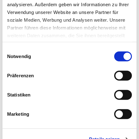
analysieren. Außerdem geben wir Informationen zu Ihrer
teilnahmen, vor allem von der Deutschen
Verwendung unserer Website an unsere Partner für
Forschungsgemeinschaft (DFG). (idw, red)
soziale Medien, Werbung und Analysen weiter. Unsere
Partner führen diese Informationen möglicherweise mit
weiteren Daten zusammen, die Sie ihnen bereitgestellt
haben oder die sie im Rahmen Ihrer Nutzung der Dienste
Literatur:
Einwilligungsauswahl
gesammelt haben.
Notwendig
Stephanie Hamppa, Tina Kiesslinga, Kerstin
Datenschutz
|
Impressum
Buechlea et al.:
DNA damage tolerance pathway
involving DNA polymerase ι and the tumor
Präferenzen
suppressor p53 regulates DNA replication fork
progression
. PNAS, Vol. 113 No. 30, 2016,
Statistiken
DOI: 10.1073/pnas.1605828113
Marketing
Artikel teilen