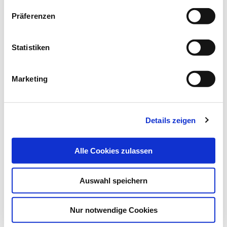
Datenschutz
|
Impressum
Präferenzen
Der Präsident der Deutschen Krankenhausgesellschaft, Dr.
Gerald Gaß, hat sich besorgt über die…
Statistiken
Marketing
Details zeigen
Alle Cookies zulassen
Auswahl speichern
06.08.20
Hardy-Thorsten Panknin, Stefan Schröder
Nur notwendige Cookies