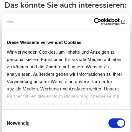
Das könnte Sie auch interessieren:
Diese Webseite verwendet Cookies
Wir verwenden Cookies, um Inhalte und Anzeigen zu
personalisieren, Funktionen für soziale Medien anbieten
zu können und die Zugriffe auf unsere Website zu
analysieren. Außerdem geben wir Informationen zu Ihrer
Verwendung unserer Website an unsere Partner für
soziale Medien, Werbung und Analysen weiter. Unsere
16.10.20
Kli
Partner führen diese Informationen möglicherweise mit
weiteren Daten zusammen, die Sie ihnen bereitgestellt
Corona: Krankenhäuser rechnen mit
haben oder die sie im Rahmen Ihrer Nutzung der Dienste
2.000 Intensivpatienten
Einwilligungsauswahl
gesammelt haben.
Notwendig
Deutsche Krankenhausgesellschaft