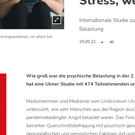
Stress, w
Internationale Studie z
Belastung
Coronapandemie, vor allem bei
25.05.22
ab
Wie groß war die psychische Belastung in der 2
hat eine Ulmer Studie mit 474 Teilnehmenden u
Medizinerinnen und Mediziner vom Uniklinikum Ul
untersucht, wie sehr Menschen aus der Region dur
pandemiebedingter Angst belastet waren. Das Fors
basierten Querschnittsbefragung mit psychisch ge
demografischen und persönlichen Faktoren Art un