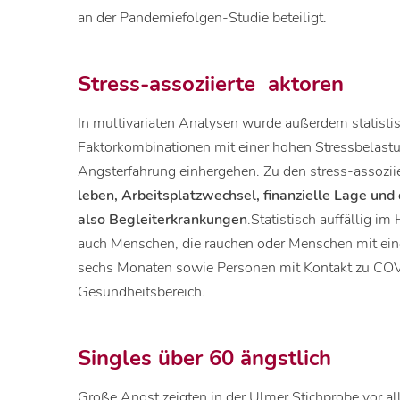
an der Pandemiefolgen-Studie beteiligt.
Stress-assoziierte aktoren
In multivariaten Analysen wurde außerdem statistis
Faktorkombinationen mit einer hohen Stressbelast
Angsterfahrung einhergehen. Zu den stress-assozii
leben, Arbeitsplatzwechsel, finanzielle Lage un
also Begleiterkrankungen
.Statistisch auffällig i
auch Menschen, die rauchen oder Menschen mit ei
sechs Monaten sowie Personen mit Kontakt zu COV
Gesundheitsbereich.
Singles über 60 ängstlich
Große Angst zeigten in der Ulmer Stichprobe vor al