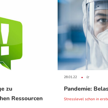
28.01.22
lz
e zu
Pandemie: Bela
chen Ressourcen
Stresslevel schon in ers