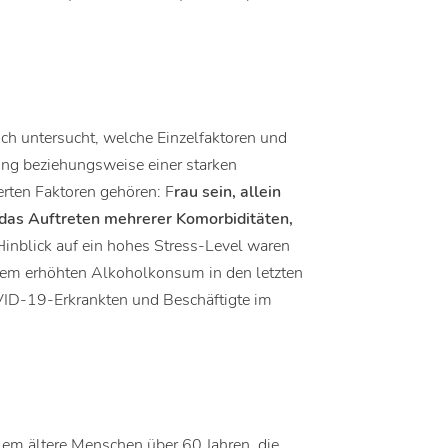
ch untersucht, welche Einzelfaktoren und
ung beziehungsweise einer starken
erten Faktoren gehören: F
rau sein, allein
d das Auftreten mehrerer Komorbiditäten,
m Hinblick auf ein hohes Stress-Level waren
nem erhöhten Alkoholkonsum in den letzten
ID-19-Erkrankten und Beschäftigte im
lem ältere Menschen über 60 Jahren, die