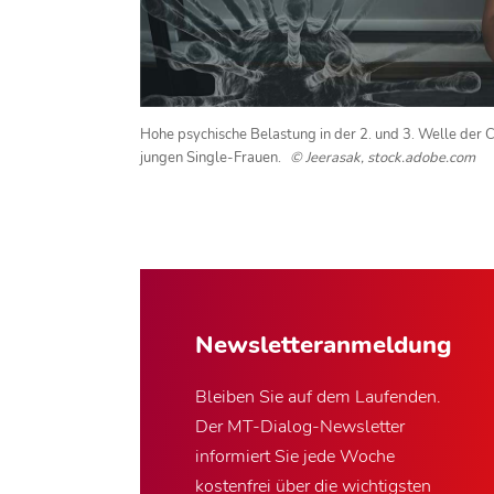
Hohe psychische Belastung in der 2. und 3. Welle der 
jungen Single-Frauen.
© Jeerasak, stock.adobe.com
Newsletter­anmeldung
Bleiben Sie auf dem Laufenden.
Der MT-Dialog-Newsletter
informiert Sie jede Woche
kostenfrei über die wichtigsten