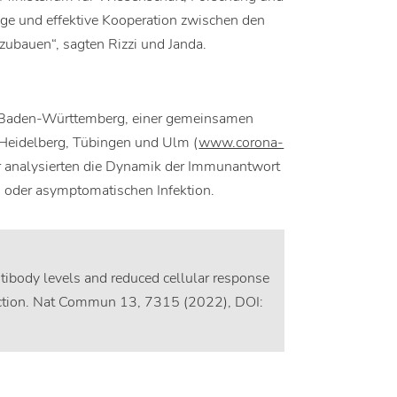
ge und effektive Kooperation zwischen den
zubauen“, sagten Rizzi und Janda.
e Baden-Württemberg, einer gemeinsamen
g, Heidelberg, Tübingen und Ulm (
www.corona-
er analysierten die Dynamik der Immunantwort
n oder asymptomatischen Infektion.
ntibody levels and reduced cellular response
fection. Nat Commun 13, 7315 (2022), DOI: