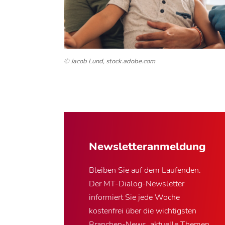
© Jacob Lund, stock.adobe.com
Newsletter­anmeldung
Bleiben Sie auf dem Laufenden.
Der MT-Dialog-Newsletter
informiert Sie jede Woche
kostenfrei über die wichtigsten
Branchen-News, aktuelle Themen