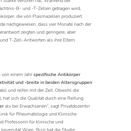
an Stärke verloren hat. Während bei
chtnis-B- und -T-Zellen getragen wird,
ikörper, die von Plasmazellen produziert
rde nachgewiesen, dass vier Monate nach der
perantwort zeigten und geringere, aber
und T-Zell-Antworten als ihre Eltern.
m von einem Jahr
spezifische Antikörper
tivität und -breite in beiden Altersgruppen
il und reifen mit der Zeit. Obwohl die
at sich die Qualität durch eine Reifung
her
als bei Erwachsenen“, sagt Privatdozentin
Klinik für Rheumatologie und Klinische
 Professorin für klinische und
iversität Wien. Rizzi hat die Studie