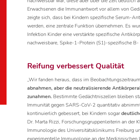
nachweisbar war, diese aber über die Zeit deutlich 
Erwachsenen die Immunantwort vor allem von Gedä
zeigte sich, dass bei Kindern spezifische Serum-Ant
werden, eine zentrale Funktion übernehmen. Es wu
Infektion Kinder eine verstärkte spezifische Antikör
nachweisbare, Spike-1-Protein (S1)-spezifische B- 
Reifung verbessert Qualität
„Wir fanden heraus, dass im Beobachtungszeitrau
abnahmen, aber die neutralisierende Antikörperak
zunahmen.
Bestimmte Gedächtniszellen bleiben stab
Immunität gegen SARS-CoV-2 quantitativ abnimmt, h
kontinuierlich gebessert, bei Kindern sogar
deutlic
Dr. Marta Rizzi, Forschungsgruppenleiterin an der 
Immunologie des Universitätsklinikums Freiburg und
experimentelle Immunologie an der Medizinischen Un