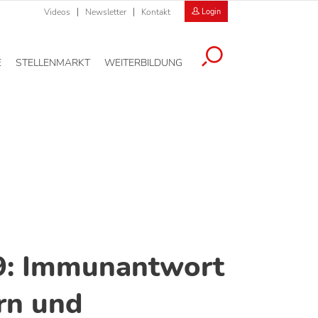
Videos
Newsletter
Kontakt
Login
E
STELLENMARKT
WEITERBILDUNG
: Immunantwort
rn und