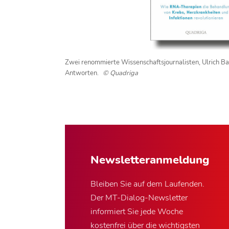
Zwei renommierte Wissenschaftsjournalisten, Ulrich 
Antworten.
© Quadriga
Newsletter­anmeldung
Bleiben Sie auf dem Laufenden.
Der MT-Dialog-Newsletter
informiert Sie jede Woche
kostenfrei über die wichtigsten