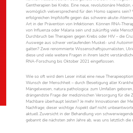
Gentherapien bei Krebs. Eine neue, revolutionäre Medizin
womöglich vielversprechend für den Homo sapiens sein? Vi
erfolgreichen Impfstoffe gegen das schwere-akute-Atem
Art in der Prävention von Infektionen. Können RNA-Thera
von Influenza oder Malaria sein und zukünftig viele Mensc
Durchbruch bei Therapien gegen Krebs oder HIV – die Cru
Auswege aus schwer verlaufenden Muskel- und Autoimmun
galten? Zwei renommierte Wissenschaftsjournalisten, Ul
diese und viele weitere Fragen in ihrem leicht verständli
RNA-Forschung bis Oktober 2021 eingeflossen.
Wie so oft wird dem Leser initial eine neue Therapieoption
Wunsch der Menschheit – durch Beseitigung aller Krankhe
Mängelwesen, natura pathologica: zum Umfallen geboren,
drängendste Frage der medizinischen Versorgung für die 
Machbare überhaupt leisten? Je mehr Innovationen der Med
Nachfrage; dieser wichtige Aspekt darf nicht unbeantworte
aktuell Zuversicht in der Behandlung von schwerwiegende
gebannt die nächsten zehn Jahre ab, was uns letztlich di