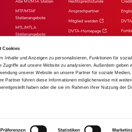
Alle MT/MTA Stellen
Rechtsprechstunde
Credit
MTF/MTAF
Ansprechpartner
Engli
Stellenangebote
Mitglied werden
DVTA
MTL/MTLA
Fortb
DVTA-Homepage
Stellenangebote
MTR/MTRA
t Cookies
Stellenangebote
 Inhalte und Anzeigen zu personalisieren, Funktionen für sozia
MTV/VMTA
e Zugriffe auf unsere Website zu analysieren. Außerdem geben w
Stellenangebote
rwendung unserer Website an unsere Partner für soziale Medien
re Partner führen diese Informationen möglicherweise mit weite
ereitgestellt haben oder die sie im Rahmen Ihrer Nutzung der D
m
Über Cookies
Barrierefreiheit
AGB
Mediadaten [PDF]
Präferenzen
Statistiken
Marketin