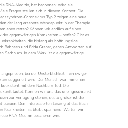
, die RNA-Medizin, hat begonnen: Wird sie
ele Fragen stellen sich in diesem Kontext. Die
wegssyndrom-Coronavirus Typ 2 zeigen eine neue
pien der lang ersehnte Wendepunkt in der Therapie
henleben retten? Können wir endlich auf einen
x der gegenwärtigen Krankheiten – hoffen? Gibt es
krankheiten, die bislang als hoffnungslos
rich Bahnsen und Edda Grabar, geben Antworten auf
chen Sachbuch. In dem Werk ist die gegenwärtige
 angepriesen, bei der Unsterblichkeit – ein ewiger
iten suggeriert wird. Der Mensch war immer ein
 koexistent mit dem Nachbarn Tod. Die
Zukunft lautet: Können wir uns das uneingeschränkt
izin zur Verfügung stehen, desto größer ist die
t bleiben. Dem interessierten Leser gibt das Buch
n Krankheiten. Es bleibt spannend: Warten wir
e neue RNA-Medizin bescheren wird.