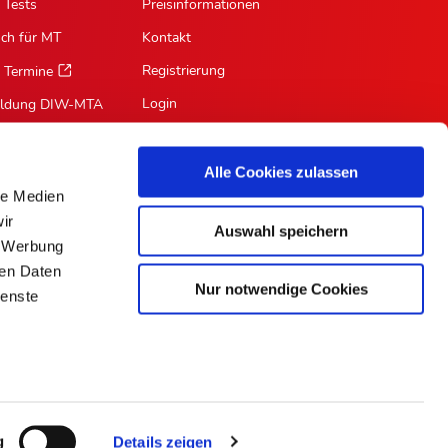
 Tests
Preisinformationen
sch für MT
Kontakt
Registrierung
 Termine
Login
ildung DIW-MTA
Mein Profil
Suche
Alle Cookies zulassen
le Medien
RSS-Feed
ir
Auswahl speichern
Für Autoren
, Werbung
ren Daten
Nur notwendige Cookies
ienste
ePaper
g
Details zeigen