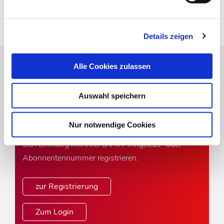
Zur Übersicht
Details zeigen
Alle Cookies zulassen
Online-Angebot der MT im
Dialog
Auswahl speichern
Um das Online-Angebot der MT im Dialog
Nur notwendige Cookies
uneingeschränkt nutzen zu können, müssen Sie
sich einmalig mit Ihrer DVTA-Mitglieds- oder
Abonnentennummer registrieren.
zur Registrierung
Zum Login