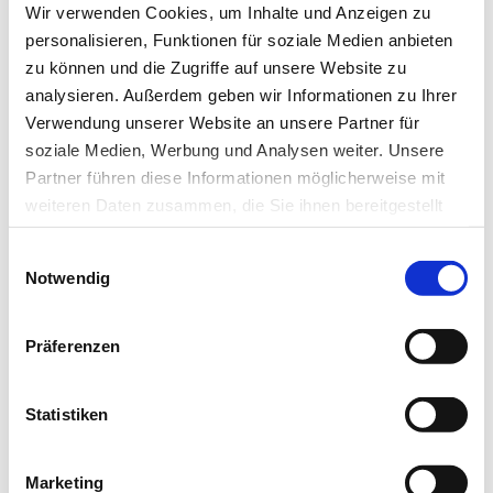
Wir verwenden Cookies, um Inhalte und Anzeigen zu
Newsletter­anmeldung
personalisieren, Funktionen für soziale Medien anbieten
zu können und die Zugriffe auf unsere Website zu
Bleiben Sie auf dem Laufenden. Der MT-Dialog-
analysieren. Außerdem geben wir Informationen zu Ihrer
Newsletter informiert Sie jede Woche kostenfrei
Verwendung unserer Website an unsere Partner für
über die wichtigsten Branchen-News, aktuelle
soziale Medien, Werbung und Analysen weiter. Unsere
Themen und die neusten Stellenangebote.
Partner führen diese Informationen möglicherweise mit
weiteren Daten zusammen, die Sie ihnen bereitgestellt
E-Mail-Adresse
haben oder die sie im Rahmen Ihrer Nutzung der Dienste
Einwilligungsauswahl
gesammelt haben.
Notwendig
Ich habe die Hinweise zum
Datenschutz
gelesen.*
Datenschutz
|
Impressum
Präferenzen
Newsletter abonnieren
Statistiken
* Pflichtfeld
Marketing