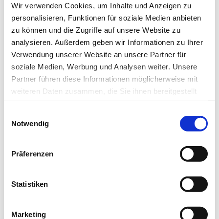
Wir verwenden Cookies, um Inhalte und Anzeigen zu
* Pflichtfeld
personalisieren, Funktionen für soziale Medien anbieten
zu können und die Zugriffe auf unsere Website zu
analysieren. Außerdem geben wir Informationen zu Ihrer
Verwendung unserer Website an unsere Partner für
soziale Medien, Werbung und Analysen weiter. Unsere
Das könnte Sie auch interessieren:
Partner führen diese Informationen möglicherweise mit
weiteren Daten zusammen, die Sie ihnen bereitgestellt
haben oder die sie im Rahmen Ihrer Nutzung der Dienste
Einwilligungsauswahl
gesammelt haben.
Notwendig
Datenschutz
|
Impressum
Präferenzen
Statistiken
Marketing