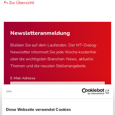
Zur Übersicht
Newsletter­anmeldung
Bleiben Sie auf dem Laufenden. Der MT-Dialog-
Newsletter informiert Sie jede Woche kostenfrei
über die wichtigsten Branchen-News, aktuelle
Themen und die neusten Stellenangebote.
E-Mail-Adresse
Ich habe die Hinweise zum
Datenschutz
gelesen.*
Diese Webseite verwendet Cookies
Newsletter abonnieren