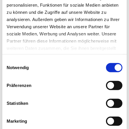
personalisieren, Funktionen für soziale Medien anbieten
zu können und die Zugriffe auf unsere Website zu
analysieren. Außerdem geben wir Informationen zu Ihrer
19.10.17
Kli
Verwendung unserer Website an unsere Partner für
Frauen leiden besonders unter der
soziale Medien, Werbung und Analysen weiter. Unsere
Partner führen diese Informationen möglicherweise mit
Zeitumstellung
weiteren Daten zusammen, die Sie ihnen bereitgestellt
haben oder die sie im Rahmen Ihrer Nutzung der Dienste
Umfrage
Einwilligungsauswahl
gesammelt haben.
Notwendig
Fast drei Viertel der Deutschen hält die Zeitumstellung für
Datenschutz
|
Impressum
sinnlos und plädiert für deren…
Präferenzen
Statistiken
Marketing