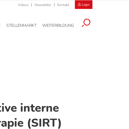
Videos
Newsletter
Kontakt
Login
E
STELLENMARKT
WEITERBILDUNG
tive interne
apie (SIRT)