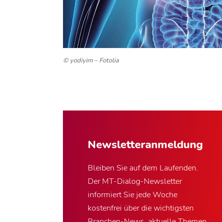
© yodiyim – Fotolia
Newsletter­anmeldung
Bleiben Sie auf dem Laufenden.
Der MT-Dialog-Newsletter
informiert Sie jede Woche
kostenfrei über die wichtigsten
Branchen-News, aktuelle Themen