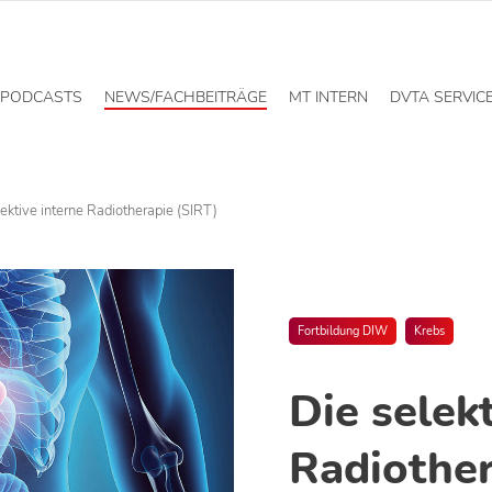
PODCASTS
NEWS/FACHBEITRÄGE
MT INTERN
DVTA SERVIC
ektive interne Radiotherapie (SIRT)
Fortbildung DIW
Krebs
Die selek
Radiother