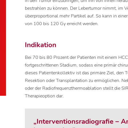
in den Tumor einzubringen, um ihn von innen heraus
bestrahlen zu können. Der Lebertumor nimmt, im 
überproportional mehr Partikel auf. So kann in eine
von 100 bis 120 Gy erreicht werden.
Indikation
Bei 70 bis 80 Prozent der Patienten mit einem HCC 
fortgeschrittenen Stadium, sodass eine primär chiru
dieses Patientenkollektiv ist das primäre Ziel, den 
Resektion oder Transplantation zu ermöglichen. N
oder der Radiofrequenzthermoablation stellt die SIR
Therapieoption dar.
„Interventionsradiografie – A