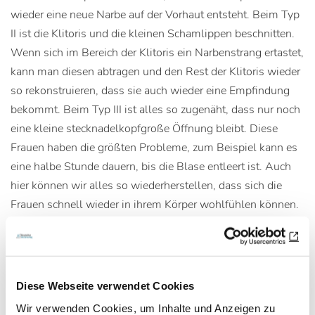
wieder eine neue Narbe auf der Vorhaut entsteht. Beim Typ
II ist die Klitoris und die kleinen Schamlippen beschnitten.
Wenn sich im Bereich der Klitoris ein Narbenstrang ertastet,
kann man diesen abtragen und den Rest der Klitoris wieder
so rekonstruieren, dass sie auch wieder eine Empfindung
bekommt. Beim Typ III ist alles so zugenäht, dass nur noch
eine kleine stecknadelkopfgroße Öffnung bleibt. Diese
Frauen haben die größten Probleme, zum Beispiel kann es
eine halbe Stunde dauern, bis die Blase entleert ist. Auch
hier können wir alles so wiederherstellen, dass sich die
Frauen schnell wieder in ihrem Körper wohlfühlen können.
Wie erleben Sie diese Frauen, wenn sie zum ersten Mal
zu Ihnen kommen?
Dr. Cornelia Strunz:
Meistens sind sie verängstigt und ganz
Diese Webseite verwendet Cookies
schüchtern. Es dauert immer ein bisschen, bis sie sich
Wir verwenden Cookies, um Inhalte und Anzeigen zu