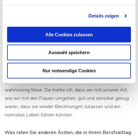
Aber am Anfang konnte sie nach der Operation nicht von
einem Gynäkologen untersucht werden, weil sie große
Details zeigen
Angst vor Berührungen hatte. Ich habe sie dann noch
einmal selbst untersucht und mit meiner somalischen
Alle Cookies zulassen
Dolmetscherin auf sie eingeredet, dass sie jede Berührung
zulassen kann und alles gut verheilt ist. Beim nächsten
Auswahl speichern
Anruf aus Süddeutschland erfuhr ich, dass die Frau im
dritten Monat schwanger ist, und jetzt habe ich eine E-Mail
Nur notwendige Cookies
bekommen, dass sie einen gesunden Jungen zur Welt
gebracht hat. Das sind natürlich Verläufe, über die ich mich
wahnsinnig freue. Da merke ich, dass wir mit unserer Art,
wie wir mit den Frauen umgehen, gut und sensibel genug
waren, dass sie wieder Berührungen zulassen und ein
normales Leben führen können.
Was raten Sie anderen Ärzten, die in ihrem Berufsalltag