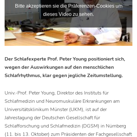
Bitte akzeptieren sie die Präferenzen-Cookies um
dieses Video zu sehen.
Bitte
akzeptieren
Der Schlafexperte Prof. Peter Young positioniert sich,
sie
wegen der Auswirkungen auf den menschlichen
die
Schlafrhythmus, klar gegen jegliche Zeitumstellung.
Präferenzen-
Cookies
Univ.-Prof. Peter Young, Direktor des Instituts für
um
Schlafmedizin und Neuromuskuläre Erkrankungen am
dieses
Universitätsklinikum Münster (UKM), ist auf der
Video
Jahrestagung der Deutschen Gesellschaft für
zu
Schlafforschung und Schlafmedizin (DGSM) in Nürnberg
sehen.
(11. bis 13. Oktober) zum Präsidenten der Fachgesellschaft