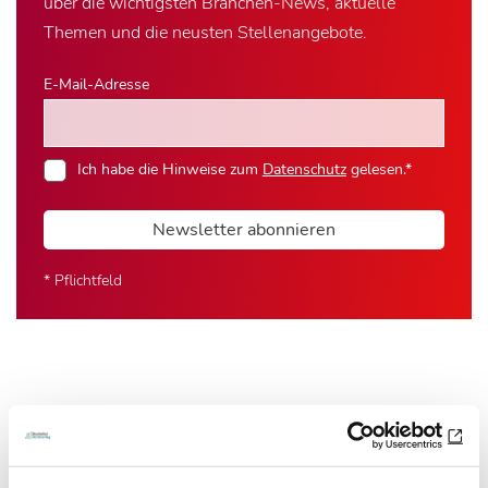
über die wichtigsten Branchen-News, aktuelle
Themen und die neusten Stellenangebote.
E-Mail-Adresse
Ich habe die Hinweise zum
Datenschutz
gelesen.*
Newsletter abonnieren
* Pflichtfeld
Das könnte Sie auch interessieren: