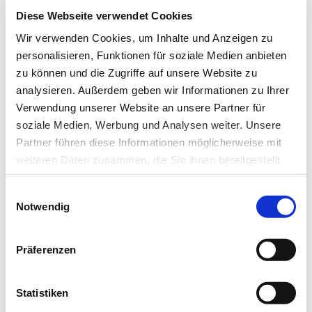
Diese Webseite verwendet Cookies
Wir verwenden Cookies, um Inhalte und Anzeigen zu
personalisieren, Funktionen für soziale Medien anbieten
zu können und die Zugriffe auf unsere Website zu
analysieren. Außerdem geben wir Informationen zu Ihrer
Verwendung unserer Website an unsere Partner für
soziale Medien, Werbung und Analysen weiter. Unsere
Partner führen diese Informationen möglicherweise mit
weiteren Daten zusammen, die Sie ihnen bereitgestellt
14.08.18
Kli
haben oder die sie im Rahmen Ihrer Nutzung der Dienste
Einwilligungsauswahl
Fachgerechte Therapie von
gesammelt haben.
Notwendig
Schlafstörungen gefordert
Datenschutz
|
Impressum
Präferenzen
Schlafmedizin
Ein- und Durchschlafstörungen betreffen in chronischer
Statistiken
Form etwa 10 % der Bevölkerung in…