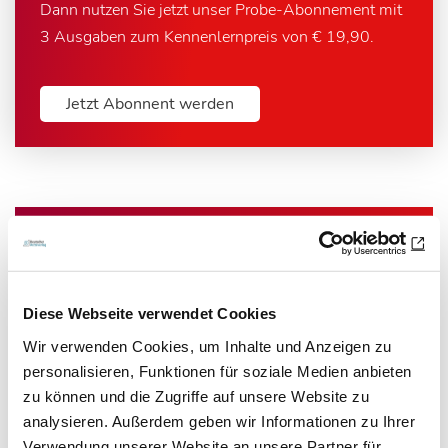
Dann nutzen Sie jetzt unser Probe-Abonnement mit
3 Ausgaben zum Kennenlernpreis von € 19,90.
Jetzt Abonnent werden
Newsletter­anmeldung
Bleiben Sie auf dem Laufenden. Der MT-Dialog-
Diese Webseite verwendet Cookies
Newsletter informiert Sie jede Woche kostenfrei
Wir verwenden Cookies, um Inhalte und Anzeigen zu
über die wichtigsten Branchen-News, aktuelle
personalisieren, Funktionen für soziale Medien anbieten
Themen und die neusten Stellenangebote.
zu können und die Zugriffe auf unsere Website zu
analysieren. Außerdem geben wir Informationen zu Ihrer
E-Mail-Adresse
Verwendung unserer Website an unsere Partner für