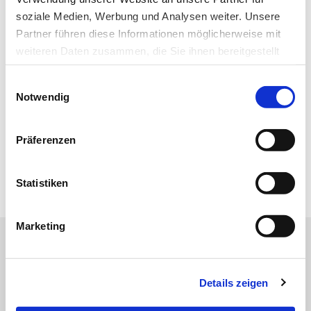
soziale Medien, Werbung und Analysen weiter. Unsere
Partner führen diese Informationen möglicherweise mit
Ich habe die Hinweise zum
Datenschutz
gelesen.*
weiteren Daten zusammen, die Sie ihnen bereitgestellt
haben oder die sie im Rahmen Ihrer Nutzung der Dienste
Newsletter abonnieren
Einwilligungsauswahl
gesammelt haben.
Notwendig
* Pflichtfeld
Datenschutz
|
Impressum
Präferenzen
Zur Übersicht
Statistiken
Marketing
Online-Angebot der MT im
Dialog
Details zeigen