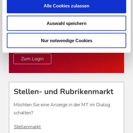
Um das Online-Angebot der MT im Dialog
Alle Cookies zulassen
uneingeschränkt nutzen zu können, müssen Sie
sich einmalig mit Ihrer DVTA-Mitglieds- oder
Auswahl speichern
Abonnentennummer registrieren.
Nur notwendige Cookies
zur Registrierung
Zum Login
Stellen- und Rubrikenmarkt
Möchten Sie eine Anzeige in der MT im Dialog
schalten?
Stellenmarkt