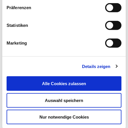
Die unterschiedlichen Antibiotikaklassen haben
Präferenzen
verschiedene Angriffsorte in der Bakterienzelle.…
Statistiken
Marketing
Details zeigen
Alle Cookies zulassen
Auswahl speichern
19.02.18
lz
Nur notwendige Cookies
Antibiotikaresistente Erreger in