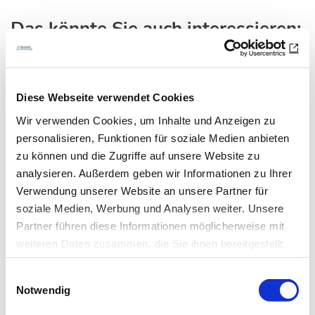
Das könnte Sie auch interessieren:
Diese Webseite verwendet Cookies
Wir verwenden Cookies, um Inhalte und Anzeigen zu
personalisieren, Funktionen für soziale Medien anbieten
zu können und die Zugriffe auf unsere Website zu
analysieren. Außerdem geben wir Informationen zu Ihrer
Verwendung unserer Website an unsere Partner für
soziale Medien, Werbung und Analysen weiter. Unsere
Partner führen diese Informationen möglicherweise mit
01.03.15
Christina Haese
weiteren Daten zusammen, die Sie ihnen bereitgestellt
haben oder die sie im Rahmen Ihrer Nutzung der Dienste
Antibiotika und Resistenz (Teil 1)
Einwilligungsauswahl
gesammelt haben.
Notwendig
Bakteriologie
Datenschutz
|
Impressum