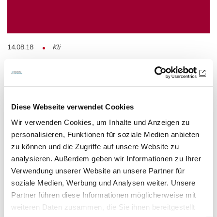
14.08.18
Kli
Fachgerechte Therapie von
Schlafstörungen gefordert
Diese Webseite verwendet Cookies
Schlafmedizin
Wir verwenden Cookies, um Inhalte und Anzeigen zu
Ein- und Durchschlafstörungen betreffen in chronischer
personalisieren, Funktionen für soziale Medien anbieten
zu können und die Zugriffe auf unsere Website zu
Form etwa 10 % der Bevölkerung in…
analysieren. Außerdem geben wir Informationen zu Ihrer
Verwendung unserer Website an unsere Partner für
soziale Medien, Werbung und Analysen weiter. Unsere
Partner führen diese Informationen möglicherweise mit
weiteren Daten zusammen, die Sie ihnen bereitgestellt