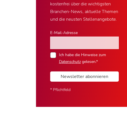
kostenfrei über die wichtigsten
Branchen-News, aktuelle Themen
und die neusten Stellenangebote.
E-Mail-Adresse
Ich habe die Hinweise zum
Datenschutz
gelesen.*
Newsletter abonnieren
* Pflichtfeld