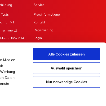
rbildung
Service
 Tests
Preisinformationen
sch für MT
Kontakt
Registrierung
 Termine
Login
ildung DIW-MTA
Mein Profil
Suche
Alle Cookies zulassen
le Medien
RSS-Feed
ir
Auswahl speichern
Für Autoren
, Werbung
ren Daten
Nur notwendige Cookies
ienste