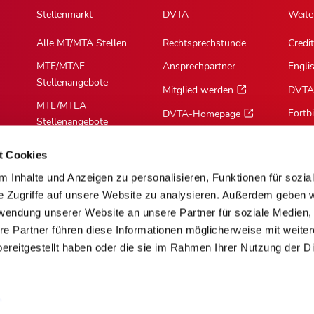
Stellenmarkt
DVTA
Weite
Alle MT/MTA Stellen
Rechtsprechstunde
Credit
MTF/MTAF
Ansprechpartner
Engli
Stellenangebote
Mitglied werden
DVTA
MTL/MTLA
Fortb
DVTA-Homepage
Stellenangebote
MTR/MTRA
t Cookies
Stellenangebote
 Inhalte und Anzeigen zu personalisieren, Funktionen für sozia
MTV/VMTA
e Zugriffe auf unsere Website zu analysieren. Außerdem geben w
Stellenangebote
rwendung unserer Website an unsere Partner für soziale Medien
re Partner führen diese Informationen möglicherweise mit weite
ereitgestellt haben oder die sie im Rahmen Ihrer Nutzung der D
m