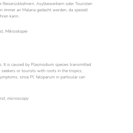
i Reiserückkehrern, Asylbewerbern oder Touristen
n immer an Malaria gedacht werden, da speziell
ühren kann.
st, Mikroskopie
cs. It is caused by Plasmodium species transmitted
seekers or tourists with roots in the tropics,
symptoms, since Pl. falciparum in particular can
est, microscopy