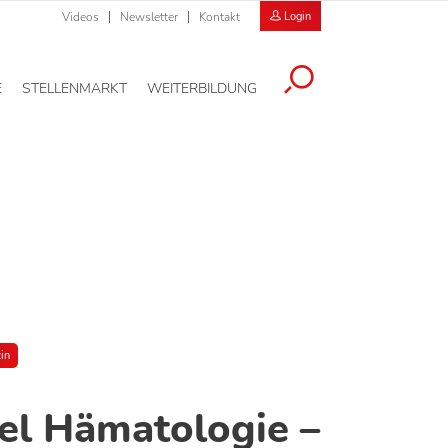
Videos
Newsletter
Kontakt
Login
E
STELLENMARKT
WEITERBILDUNG
in
iel Hämatologie –