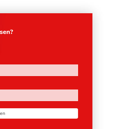
esen?