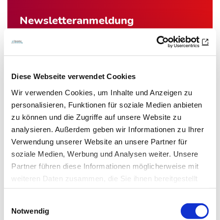
Newsletter­anmeldung
Bleiben Sie auf dem Laufenden. Der MT-Dialog-
Newsletter informiert Sie jede Woche kostenfrei
über die wichtigsten Branchen-News, aktuelle
Diese Webseite verwendet Cookies
Themen und die neusten Stellenangebote.
Wir verwenden Cookies, um Inhalte und Anzeigen zu
personalisieren, Funktionen für soziale Medien anbieten
E-Mail-Adresse
zu können und die Zugriffe auf unsere Website zu
analysieren. Außerdem geben wir Informationen zu Ihrer
Verwendung unserer Website an unsere Partner für
Ich habe die Hinweise zum
Datenschutz
gelesen.*
soziale Medien, Werbung und Analysen weiter. Unsere
Partner führen diese Informationen möglicherweise mit
Newsletter abonnieren
weiteren Daten zusammen, die Sie ihnen bereitgestellt
haben oder die sie im Rahmen Ihrer Nutzung der Dienste
* Pflichtfeld
Einwilligungsauswahl
gesammelt haben.
Notwendig