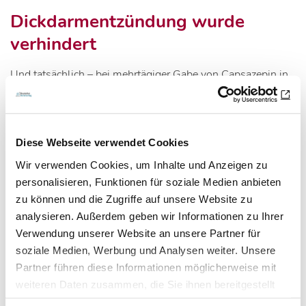
Dickdarmentzündung wurde
verhindert
Und tatsächlich – bei mehrtägiger Gabe von Capsazepin in
hoher, aber gut verträglicher Dosis ging die Empfindlichkeit
für schmerzhafte chemische und Hitzereize nach und nach
im ganzen Körper deutlich zurück, und gleichzeitig wurde
Diese Webseite verwendet Cookies
die Dickdarmentzündung verhindert. Ein vielversprechendes
Wir verwenden Cookies, um Inhalte und Anzeigen zu
Ergebnis, das langfristig helfen könnte, hochwirksame
personalisieren, Funktionen für soziale Medien anbieten
Schmerzmittel zu entwickeln, für Krankheiten, bei denen der
zu können und die Zugriffe auf unsere Website zu
Senföl-Rezeptor eine wichtige Rolle spielt. Neben der
analysieren. Außerdem geben wir Informationen zu Ihrer
chronischen Dickdarmentzündung sind dies beispielsweise
Verwendung unserer Website an unsere Partner für
Gelenkarthrose, chronische
soziale Medien, Werbung und Analysen weiter. Unsere
Bauchspeicheldrüsenentzündung, Morbus Crohn oder
Partner führen diese Informationen möglicherweise mit
chronisches Asthma. (idw, red)
weiteren Daten zusammen, die Sie ihnen bereitgestellt
haben oder die sie im Rahmen Ihrer Nutzung der Dienste