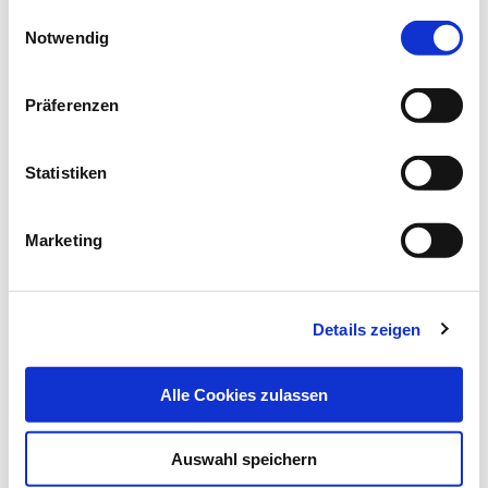
Einwilligungsauswahl
gesammelt haben.
Notwendig
Datenschutz
|
Impressum
Literatur:
Präferenzen
Katrin Kistner, Norbert Siklosi, Alexandru Babes et
al.: Systemic desensitization through TRPA1
channels by capsazepine and mustard oil - a novel
Statistiken
strategy against inflammation and pain. Scientific
Reports 6, 2016, DOI:10.1038/srep28621
Marketing
Details zeigen
Artikel teilen
Alle Cookies zulassen
Zur Übersicht
Auswahl speichern