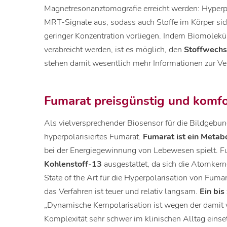
Magnetresonanztomografie erreicht werden: Hyperpo
MRT-Signale aus, sodass auch Stoffe im Körper sic
geringer Konzentration vorliegen. Indem Biomolekül
verabreicht werden, ist es möglich, den
Stoffwechse
stehen damit wesentlich mehr Informationen zur Ve
Fumarat preisgünstig und komfo
Als vielversprechender Biosensor für die Bildgebu
hyperpolarisiertes Fumarat.
Fumarat ist ein Metabo
bei der Energiegewinnung von Lebewesen spielt. 
Kohlenstoff-13
ausgestattet, da sich die Atomkern
State of the Art für die Hyperpolarisation von Fuma
das Verfahren ist teuer und relativ langsam.
Ein bis
„Dynamische Kernpolarisation ist wegen der damit
Komplexität sehr schwer im klinischen Alltag einse