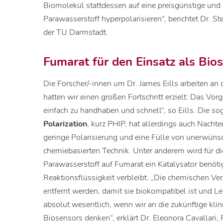
Biomolekül stattdessen auf eine preisgünstige und
Parawasserstoff hyperpolarisieren“, berichtet Dr. S
der TU Darmstadt.
Fumarat für den Einsatz als Bio
Die Forscher/-innen um Dr. James Eills arbeiten an 
hatten wir einen großen Fortschritt erzielt: Das Vor
einfach zu handhaben und schnell“, so Eills. Die s
Polarization
, kurz PHIP, hat allerdings auch Nacht
geringe Polarisierung und eine Fülle von unerwüns
chemiebasierten Technik. Unter anderem wird für di
Parawasserstoff auf Fumarat ein Katalysator benöti
Reaktionsflüssigkeit verbleibt. „Die chemischen V
entfernt werden, damit sie biokompatibel ist und Le
absolut wesentlich, wenn wir an die zukünftige kli
Biosensors denken“, erklärt Dr. Eleonora Cavallari, 