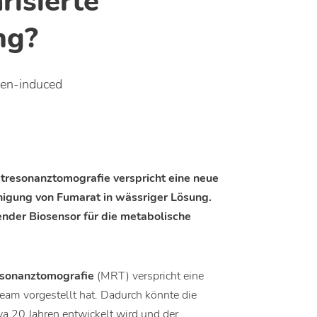
risierte
ng?
gen-induced
tresonanztomografie verspricht eine neue
inigung von Fumarat in wässriger Lösung.
ender Biosensor für die metabolische
sonanztomografie
(MRT) verspricht eine
team vorgestellt hat. Dadurch könnte die
wa 20 Jahren entwickelt wird und der