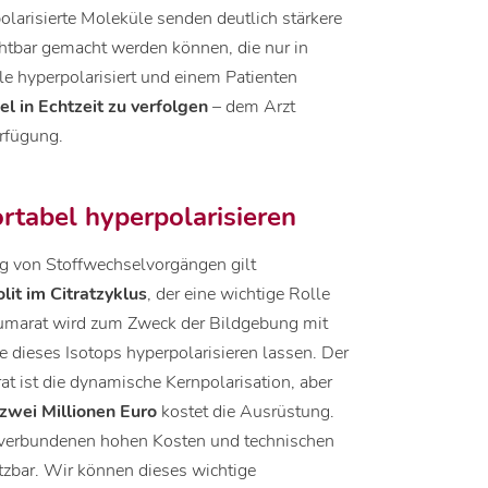
larisierte Moleküle senden deutlich stärkere
htbar gemacht werden können, die nur in
e hyperpolarisiert und einem Patienten
l in Echtzeit zu verfolgen
– dem Arzt
rfügung.
rtabel hyperpolarisieren
ng von Stoffwechselvorgängen gilt
lit im Citratzyklus
, der eine wichtige Rolle
Fumarat wird zum Zweck der Bildgebung mit
e dieses Isotops hyperpolarisieren lassen. Der
rat ist die dynamische Kernpolarisation, aber
 zwei Millionen Euro
kostet die Ausrüstung.
 verbundenen hohen Kosten und technischen
tzbar. Wir können dieses wichtige