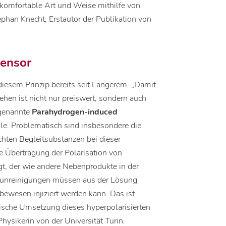
 komfortable Art und Weise mithilfe von
tephan Knecht, Erstautor der Publikation von
sensor
diesem Prinzip bereits seit Längerem. „Damit
gehen ist nicht nur preiswert, sondern auch
ogenannte
Parahydrogen-induced
eile. Problematisch sind insbesondere die
chten Begleitsubstanzen bei dieser
e Übertragung der Polarisation von
gt, der wie andere Nebenprodukte in der
erunreinigungen müssen aus der Lösung
bewesen injiziert werden kann. Das ist
nische Umsetzung dieses hyperpolarisierten
Physikerin von der Universität Turin.