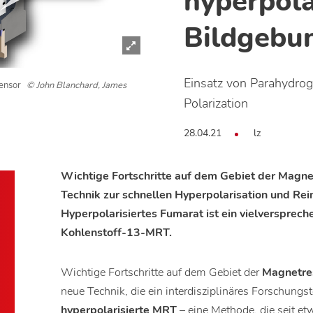
hyperpola
Bildgebu
Einsatz von Parahydro
sensor
© John Blanchard, James
Polarization
28.04.21
lz
Wichtige Fortschritte auf dem Gebiet der Magne
Technik zur schnellen Hyperpolarisation und Re
Hyperpolarisiertes Fumarat ist ein vielversprech
Kohlenstoff-13-MRT.
Wichtige Fortschritte auf dem Gebiet der
Magnetre
neue Technik, die ein interdisziplinäres Forschungs
hyperpolarisierte MRT
– eine Methode, die seit et