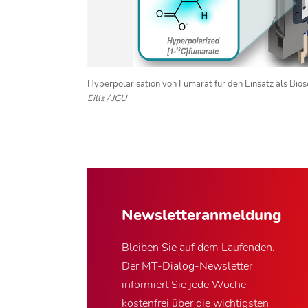
Hyperpolarisation von Fumarat für den Einsatz als Bio
Eills / JGU
Newsletter­anmeldung
Bleiben Sie auf dem Laufenden.
Der MT-Dialog-Newsletter
informiert Sie jede Woche
kostenfrei über die wichtigsten