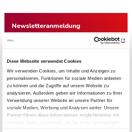
Newsletter­anmeldung
Bleiben Sie auf dem Laufenden. Der MT-Dialog-
Newsletter informiert Sie jede Woche kostenfrei
über die wichtigsten Branchen-News, aktuelle
Diese Webseite verwendet Cookies
Themen und die neusten Stellenangebote.
Wir verwenden Cookies, um Inhalte und Anzeigen zu
E-Mail-Adresse
personalisieren, Funktionen für soziale Medien anbieten
zu können und die Zugriffe auf unsere Website zu
analysieren. Außerdem geben wir Informationen zu Ihrer
Ich habe die Hinweise zum
Datenschutz
gelesen.*
Verwendung unserer Website an unsere Partner für
soziale Medien, Werbung und Analysen weiter. Unsere
Partner führen diese Informationen möglicherweise mit
Newsletter abonnieren
weiteren Daten zusammen, die Sie ihnen bereitgestellt
haben oder die sie im Rahmen Ihrer Nutzung der Dienste
* Pflichtfeld