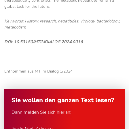
therapeutically controlled. The metabolic hepatitides remain a
global task for the future.
Keywords: History, research, hepatitides, virology, bacteriology,
metabolism
DOI: 10.53180/MTIMDIALOG.2024.0016
Entnommen aus MT im Dialog 1/2024
Sie wollen den ganzen Text lesen?
Dann melden Sie sich hier an:
Ihre E-Mail-Adresse