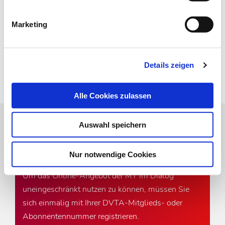
Newsletter abonnieren
Marketing
* Pflichtfeld
Zur Übersicht
Details zeigen
Alle Cookies zulassen
Auswahl speichern
Online-Angebot der MT im
Dialog
Nur notwendige Cookies
Um das Online-Angebot der MT im Dialog
uneingeschränkt nutzen zu können, müssen Sie
sich einmalig mit Ihrer DVTA-Mitglieds- oder
Abonnentennummer registrieren.