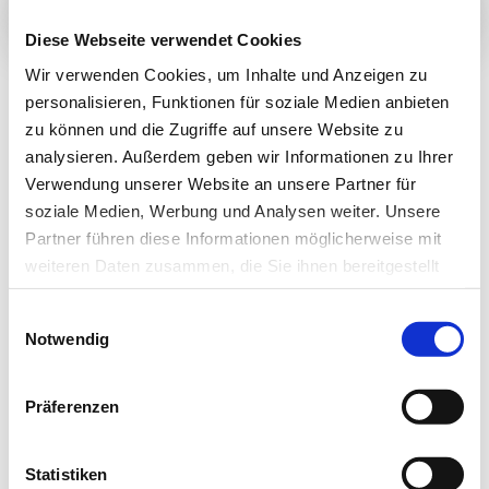
Diese Webseite verwendet Cookies
Wir verwenden Cookies, um Inhalte und Anzeigen zu
personalisieren, Funktionen für soziale Medien anbieten
zu können und die Zugriffe auf unsere Website zu
Newsletter­anmeldung
analysieren. Außerdem geben wir Informationen zu Ihrer
Verwendung unserer Website an unsere Partner für
Bleiben Sie auf dem Laufenden. Der MT-Dialog-
soziale Medien, Werbung und Analysen weiter. Unsere
Newsletter informiert Sie jede Woche kostenfrei
Partner führen diese Informationen möglicherweise mit
über die wichtigsten Branchen-News, aktuelle
weiteren Daten zusammen, die Sie ihnen bereitgestellt
haben oder die sie im Rahmen Ihrer Nutzung der Dienste
Themen und die neusten Stellenangebote.
Einwilligungsauswahl
gesammelt haben.
Notwendig
E-Mail-Adresse
Datenschutz
|
Impressum
Präferenzen
Ich habe die Hinweise zum
Datenschutz
gelesen.*
Statistiken