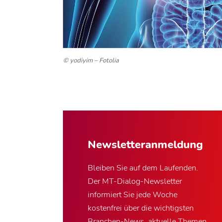
© yodiyim – Fotolia
Newsletter­anmeldung
Bleiben Sie auf dem Laufenden.
Der MT-Dialog-Newsletter
informiert Sie jede Woche
kostenfrei über die wichtigsten
Branchen-News, aktuelle Themen