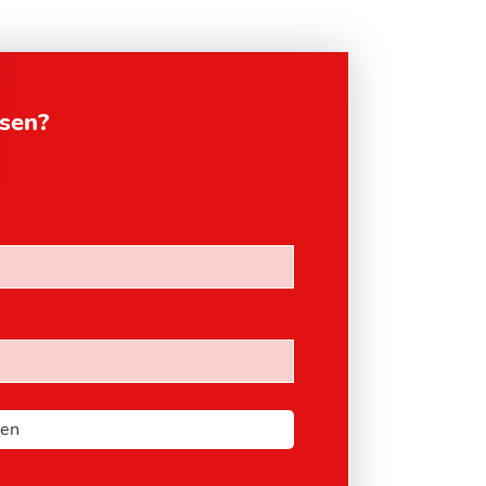
esen?