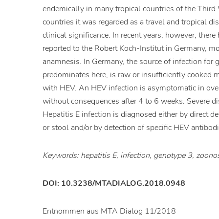
endemically in many tropical countries of the Thir
countries it was regarded as a travel and tropical di
clinical significance. In recent years, however, the
reported to the Robert Koch-Institut in Germany, m
anamnesis. In Germany, the source of infection for g
predominates here, is raw or insufficiently cooked 
with HEV. An HEV infection is asymptomatic in over
without consequences after 4 to 6 weeks. Severe dise
Hepatitis E infection is diagnosed either by direc
or stool and/or by detection of specific HEV antibodi
Keywords: hepatitis E, infection, genotype 3, zoono
DOI: 10.3238/MTADIALOG.2018.0948
Entnommen aus MTA Dialog 11/2018