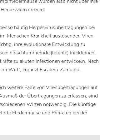
Vampirfledermäuse wurden also nicht über ihre
erpesviren infiziert.
benso häufig Herpesvirusübertragungen bei
beim Menschen Krankheit auslösenden Viren
ichtig, ihre evolutionäre Entwicklung zu
sich hinschlummernde (latente) Infektionen,
räfte zu akuten Infektionen entwickeln. Nach
 im Wirt“, ergänzt Escalera-Zamudio.
noch weitere Fälle von Virenübertragungen auf
Ausmaß der Übertragungen zu erfassen, sind
rschiedenen Wirten notwendig. Die künftige
 Rolle Fledermäuse und Primaten bei der