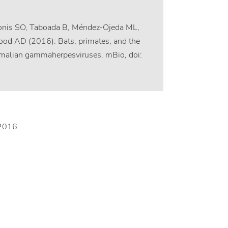
onis SO, Taboada B, Méndez-Ojeda ML,
ood AD (2016): Bats, primates, and the
ammalian gammaherpesviruses. mBio, doi:
.2016