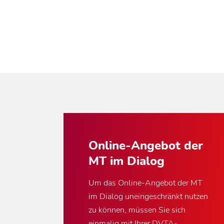
Online-Angebot der
MT im Dialog
Um das Online-Angebot der MT
im Dialog uneingeschränkt nutzen
zu können, müssen Sie sich
einmalig mit Ihrer DVTA-