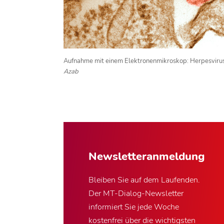
Aufnahme mit einem Elektronenmikroskop: Herpesvirus
Azab
Newsletter­anmeldung
Bleiben Sie auf dem Laufenden.
Der MT-Dialog-Newsletter
informiert Sie jede Woche
kostenfrei über die wichtigsten