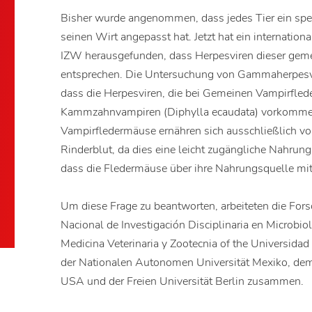
Bisher wurde angenommen, dass jedes Tier ein spezi
seinen Wirt angepasst hat. Jetzt hat ein internatio
IZW herausgefunden, dass Herpesviren dieser geme
entsprechen. Die Untersuchung von Gammaherpesvir
dass die Herpesviren, die bei Gemeinen Vampirfl
Kammzahnvampiren (Diphylla ecaudata) vorkommen
Vampirfledermäuse ernähren sich ausschließlich vo
Rinderblut, da dies eine leicht zugängliche Nahrung
dass die Fledermäuse über ihre Nahrungsquelle mit
Um diese Frage zu beantworten, arbeiteten die For
Nacional de Investigación Disciplinaria en Microbio
Medicina Veterinaria y Zootecnia of the Universidad
der Nationalen Autonomen Universität Mexiko, de
USA und der Freien Universität Berlin zusammen.