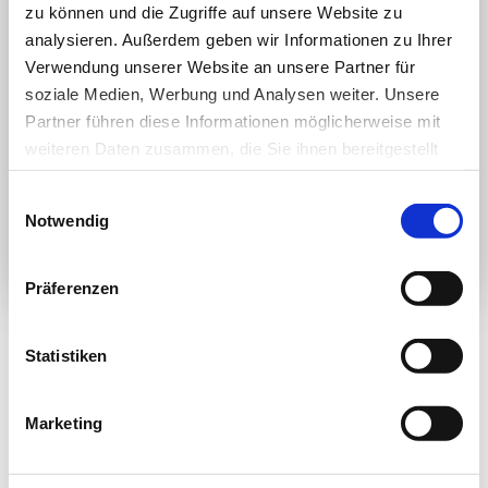
Sie möchten die Zeitschrift
zu können und die Zugriffe auf unsere Website zu
analysieren. Außerdem geben wir Informationen zu Ihrer
abonnieren und auf alle Inhalte
Verwendung unserer Website an unsere Partner für
soziale Medien, Werbung und Analysen weiter. Unsere
zugreifen?
Partner führen diese Informationen möglicherweise mit
Dann nutzen Sie jetzt unser Probe-Abonnement mit
weiteren Daten zusammen, die Sie ihnen bereitgestellt
3 Ausgaben zum Kennenlernpreis von € 19,90.
haben oder die sie im Rahmen Ihrer Nutzung der Dienste
Einwilligungsauswahl
gesammelt haben.
Notwendig
Jetzt Abonnent werden
Datenschutz
|
Impressum
Präferenzen
Statistiken
Newsletter­anmeldung
Marketing
Bleiben Sie auf dem Laufenden. Der MT-Dialog-