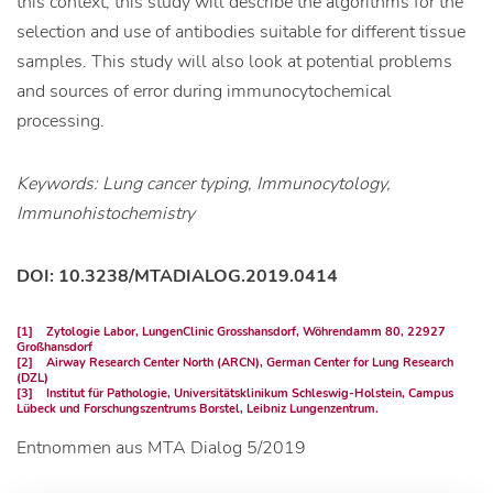
this context, this study will describe the algorithms for the
selection and use of antibodies suitable for different tissue
samples. This study will also look at potential problems
and sources of error during immunocytochemical
processing.
Keywords: Lung cancer typing, Immunocytology,
Immunohistochemistry
DOI: 10.3238/MTADIALOG.2019.0414
[1] Zytologie Labor, LungenClinic Grosshansdorf, Wöhrendamm 80, 22927
Großhansdorf
[2] Airway Research Center North (ARCN), German Center for Lung Research
(DZL)
[3] Institut für Pathologie, Universitätsklinikum Schleswig-Holstein, Campus
Lübeck und Forschungszentrums Borstel, Leibniz Lungenzentrum.
Entnommen aus MTA Dialog 5/2019