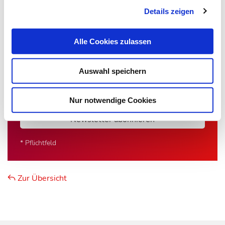
Newsletter informiert Sie jede Woche kostenfrei
Details zeigen
über die wichtigsten Branchen-News, aktuelle
Themen und die neusten Stellenangebote.
Alle Cookies zulassen
E-Mail-Adresse
Auswahl speichern
Ich habe die Hinweise zum
Datenschutz
gelesen.*
Nur notwendige Cookies
Newsletter abonnieren
* Pflichtfeld
Zur Übersicht