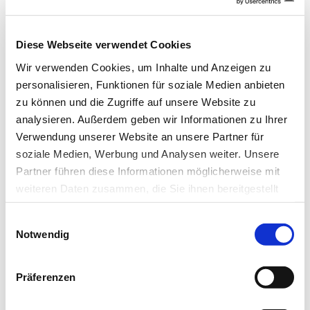
Möglichkeit zum Beispiel mit einer Impfung gegen
Gürtelrose oder einem systematischen Nachholen von
Windpocken-Impfungen gegebenenfalls gegenzusteuern.
Diese Webseite verwendet Cookies
(idw, red)
Wir verwenden Cookies, um Inhalte und Anzeigen zu
personalisieren, Funktionen für soziale Medien anbieten
zu können und die Zugriffe auf unsere Website zu
analysieren. Außerdem geben wir Informationen zu Ihrer
Literatur:
Verwendung unserer Website an unsere Partner für
Johannes Horn , André Karch , Oliver Damm et al.:
soziale Medien, Werbung und Analysen weiter. Unsere
Current and future effects of varicella and herpes
Partner führen diese Informationen möglicherweise mit
zoster vaccination in Germany – insights from a
weiteren Daten zusammen, die Sie ihnen bereitgestellt
mathematical model in a country with universal
haben oder die sie im Rahmen Ihrer Nutzung der Dienste
varicella vaccination.
Human Vaccines &
Einwilligungsauswahl
gesammelt haben.
Immunotherapeutics ; DOI:
Notwendig
10.1080/21645515.2015.1135279.
Datenschutz
|
Impressum
Präferenzen