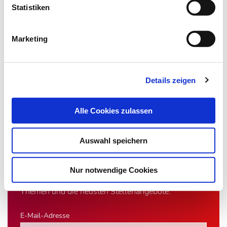
Statistiken
Artikel teilen
Marketing
Zur Übersicht
Details zeigen
Alle Cookies zulassen
Newsletter­anmeldung
Auswahl speichern
Bleiben Sie auf dem Laufenden. Der MT-Dialog-
Newsletter informiert Sie jede Woche kostenfrei
Nur notwendige Cookies
über die wichtigsten Branchen-News, aktuelle
Themen und die neusten Stellenangebote.
E-Mail-Adresse