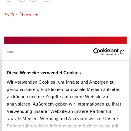
Zur Übersicht
Newsletter­anmeldung
Bleiben Sie auf dem Laufenden. Der MT-Dialog-
Newsletter informiert Sie jede Woche kostenfrei
Diese Webseite verwendet Cookies
über die wichtigsten Branchen-News, aktuelle
Wir verwenden Cookies, um Inhalte und Anzeigen zu
Themen und die neusten Stellenangebote.
personalisieren, Funktionen für soziale Medien anbieten
zu können und die Zugriffe auf unsere Website zu
E-Mail-Adresse
analysieren. Außerdem geben wir Informationen zu Ihrer
Verwendung unserer Website an unsere Partner für
soziale Medien, Werbung und Analysen weiter. Unsere
Ich habe die Hinweise zum
Datenschutz
gelesen.*
Partner führen diese Informationen möglicherweise mit