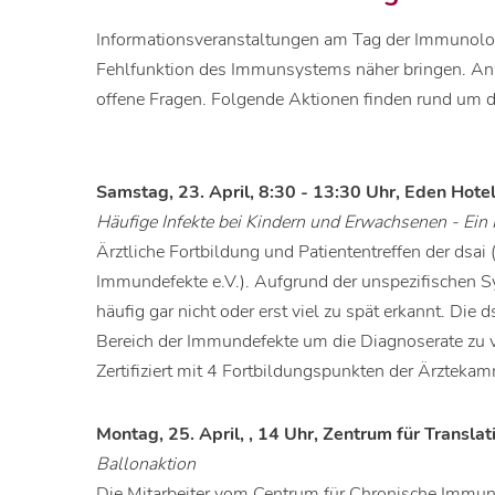
Informationsveranstaltungen am Tag der Immunolog
Fehlfunktion des Immunsystems näher bringen. An
offene Fragen. Folgende Aktionen finden rund um d
Samstag, 23. April, 8:30 - 13:30 Uhr, Eden Hot
Häufige Infekte bei Kindern und Erwachsenen - Ei
Ärztliche Fortbildung und Patiententreffen der dsa
Immundefekte e.V.). Aufgrund der unspezifische
häufig gar nicht oder erst viel zu spät erkannt. Die 
Bereich der Immundefekte um die Diagnoserate zu 
Zertifiziert mit 4 Fortbildungspunkten der Ärzteka
Montag, 25. April, , 14 Uhr, Zentrum für Translat
Ballonaktion
Die Mitarbeiter vom Centrum für Chronische Immund