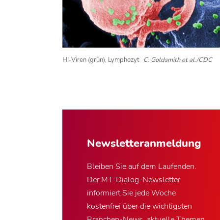
HI-Viren (grün), Lymphozyt
C. Goldsmith et al./CDC
Newsletter­anmeldung
Bleiben Sie auf dem Laufenden.
Der MT-Dialog-Newsletter
informiert Sie jede Woche
kostenfrei über die wichtigsten
Branchen-News, aktuelle Themen