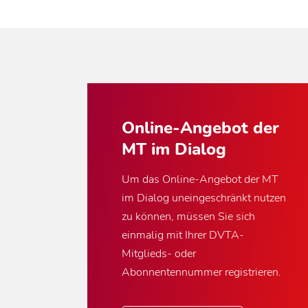
Online-Angebot der
MT im Dialog
Um das Online-Angebot der MT
im Dialog uneingeschränkt nutzen
zu können, müssen Sie sich
einmalig mit Ihrer DVTA-
Mitglieds- oder
Abonnentennummer registrieren.