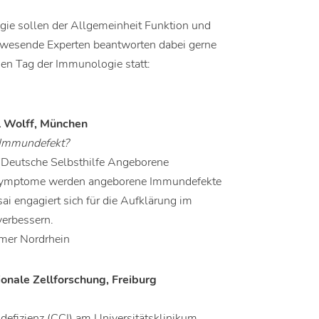
ie sollen der Allgemeinheit Funktion und
wesende Experten beantworten dabei gerne
en Tag der Immunologie statt:
el Wolff, München
n Immundefekt?
i (Deutsche Selbsthilfe Angeborene
n Symptome werden angeborene Immundefekte
dsai engagiert sich für die Aufklärung im
verbessern.
mmer Nordrhein
ionale Zellforschung, Freiburg
efizienz (CCI) am Universitätsklinikum