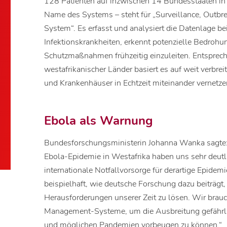
128 Patienten auf inzwischen 14 Bundesstaaten in
Name des Systems – steht für „Surveillance, Out
System“. Es erfasst und analysiert die Datenlage b
Infektionskrankheiten, erkennt potenzielle Bedroh
Schutzmaßnahmen frühzeitig einzuleiten. Entsprec
westafrikanischer Länder basiert es auf weit verbre
und Krankenhäuser in Echtzeit miteinander vernetz
Ebola als Warnung
Bundesforschungsministerin Johanna Wanka sagte:
Ebola-Epidemie in Westafrika haben uns sehr deutl
internationale Notfallvorsorge für derartige Epide
beispielhaft, wie deutsche Forschung dazu beiträgt
Herausforderungen unserer Zeit zu lösen. Wir brau
Management-Systeme, um die Ausbreitung gefährlic
und möglichen Pandemien vorbeugen zu können.“