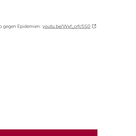
pp gegen Epidemien:
youtu.be/Wxf_crfc5S0