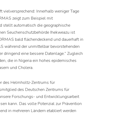
ft vielversprechend: Innerhalb weniger Tage
ORMAS zeigt zum Beispiel mit
stellt automatisch die geographische
ischen Seuchenschutzbehörde Ihekweazu ist
ORMAS bald flächendeckend und dauerhaft in
S während der unmittelbar bevorstehenden
er dringend eine bessere Datenlage.“ Zugleich
en, die in Nigeria ein hohes epidemisches
asern und Cholera.
rer des Helmholtz-Zentrums für
smitglied des Deutschen Zentrums für
s unsere Forschungs- und Entwicklungsarbeit
isen kann. Das volle Potenzial zur Prävention
nd in mehreren Ländern etabliert werden