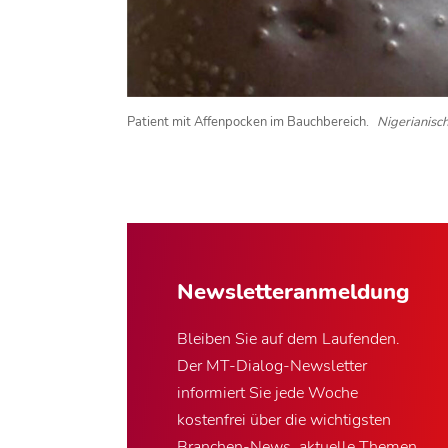
Patient mit Affenpocken im Bauchbereich.
Nigerianisc
Newsletter­anmeldung
Bleiben Sie auf dem Laufenden.
Der MT-Dialog-Newsletter
informiert Sie jede Woche
kostenfrei über die wichtigsten
Branchen-News, aktuelle Themen