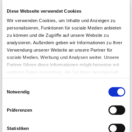
Newsletter abonnieren
Diese Webseite verwendet Cookies
Wir verwenden Cookies, um Inhalte und Anzeigen zu
* Pflichtfeld
personalisieren, Funktionen für soziale Medien anbieten
zu können und die Zugriffe auf unsere Website zu
analysieren. Außerdem geben wir Informationen zu Ihrer
Verwendung unserer Website an unsere Partner für
soziale Medien, Werbung und Analysen weiter. Unsere
Das könnte Sie auch interessieren:
Partner führen diese Informationen möglicherweise mit
weiteren Daten zusammen, die Sie ihnen bereitgestellt
haben oder die sie im Rahmen Ihrer Nutzung der Dienste
Einwilligungsauswahl
gesammelt haben.
Notwendig
Datenschutz
|
Impressum
Präferenzen
Statistiken