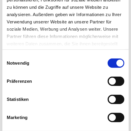
zu können und die Zugriffe auf unsere Website zu
Neuroimmunologen und Neuropathologen aus Münster
analysieren. Außerdem geben wir Informationen zu Ihrer
und München haben entdeckt, was genau im Körper bei…
Verwendung unserer Website an unsere Partner für
soziale Medien, Werbung und Analysen weiter. Unsere
Partner führen diese Informationen möglicherweise mit
weiteren Daten zusammen, die Sie ihnen bereitgestellt
haben oder die sie im Rahmen Ihrer Nutzung der Dienste
Einwilligungsauswahl
gesammelt haben.
Notwendig
Datenschutz
|
Impressum
Präferenzen
Statistiken
10.09.16
lz
Marketing
Schwere Nebenwirkungen