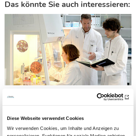
Das könnte Sie auch interessieren:
18.05.16
lz
Ursache für Abwehrdefizit und
Diese Webseite verwendet Cookies
Gegenmittel gefunden
Wir verwenden Cookies, um Inhalte und Anzeigen zu
MS-Forschung
personalisieren, Funktionen für soziale Medien anbieten