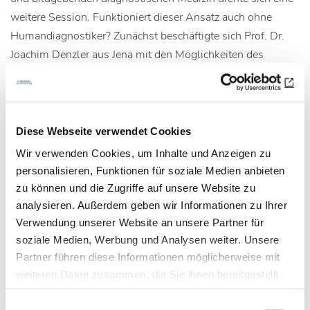
weitere Session. Funktioniert dieser Ansatz auch ohne
Humandiagnostiker? Zunächst beschäftigte sich Prof. Dr.
Joachim Denzler aus Jena mit den Möglichkeiten des
Einsatzes von KI in der bildgestützten Diagnostik. Das E-
Health-Zentrum für Krebstherapien an der Friedrich-
Schiller-Universität Jena nutzt KI, und insbesondere das
maschinelle Lernen, beispielsweise zur Erzeugung von
Diese Webseite verwendet Cookies
Arztberichten. Ferner nutzen die Jenaer eine bildbasierte
Wir verwenden Cookies, um Inhalte und Anzeigen zu
Suche nach Patienten mit ähnlichen Befunden und
personalisieren, Funktionen für soziale Medien anbieten
Vergleichsfällen. Dabei entscheidet die Maschine nicht, sie
zu können und die Zugriffe auf unsere Website zu
schlägt nur vor und erklärt. So erhält der Arzt zusätzliche
analysieren. Außerdem geben wir Informationen zu Ihrer
Informationen für seine Entscheidung, und die Integration
Verwendung unserer Website an unsere Partner für
soziale Medien, Werbung und Analysen weiter. Unsere
von Wissen hilft ihm, den Vorschlag zu verstehen. Da die
Partner führen diese Informationen möglicherweise mit
Methoden der KI mächtig sind und der Einsatz für den
weiteren Daten zusammen, die Sie ihnen bereitgestellt
klinischen Alltag noch nicht in allen Bereichen absehbar
haben oder die sie im Rahmen Ihrer Nutzung der Dienste
sei, solle die KI nur als Unterstützung genutzt werden, die
Einwilligungsauswahl
gesammelt haben.