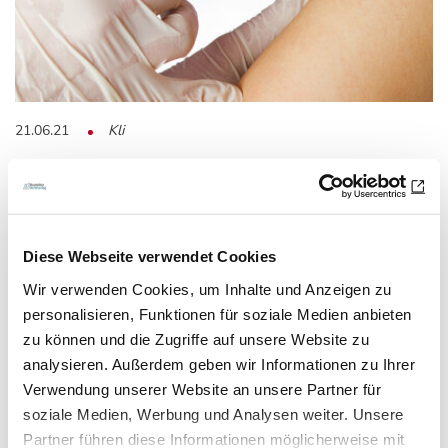
21.06.21
Kli
Verzögerung der COVID-19-
Impfkampagne
Diese Webseite verwendet Cookies
Liefermengenprognose
Wir verwenden Cookies, um Inhalte und Anzeigen zu
Bei vollständiger Umsetzung der Altersempfehlung der
personalisieren, Funktionen für soziale Medien anbieten
STIKO könnten alle erwachsenen Impfberechtigten…
zu können und die Zugriffe auf unsere Website zu
analysieren. Außerdem geben wir Informationen zu Ihrer
Verwendung unserer Website an unsere Partner für
soziale Medien, Werbung und Analysen weiter. Unsere
Partner führen diese Informationen möglicherweise mit