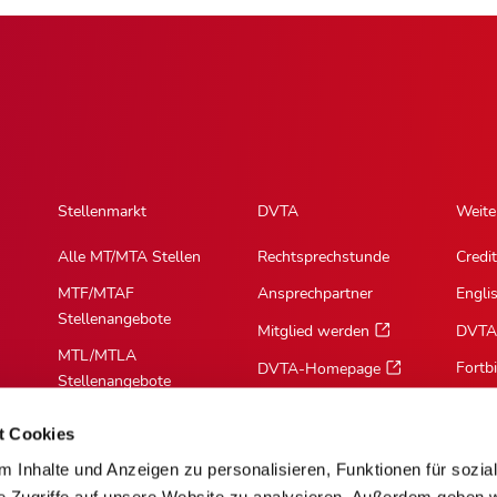
Stellenmarkt
DVTA
Weite
Alle MT/MTA Stellen
Rechtsprechstunde
Credit
MTF/MTAF
Ansprechpartner
Engli
Stellenangebote
Mitglied werden
DVTA
MTL/MTLA
Fortb
DVTA-Homepage
Stellenangebote
MTR/MTRA
t Cookies
Stellenangebote
 Inhalte und Anzeigen zu personalisieren, Funktionen für sozia
MTV/VMTA