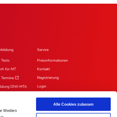
rbildung
Service
 Tests
Preisinformationen
sch für MT
Kontakt
Registrierung
 Termine
Login
ildung DIW-MTA
Mein Profil
Suche
Alle Cookies zulassen
le Medien
RSS-Feed