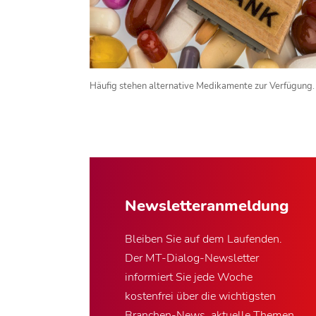
Häufig stehen alternative Medikamente zur Verfügung
Newsletter­anmeldung
Bleiben Sie auf dem Laufenden.
Der MT-Dialog-Newsletter
informiert Sie jede Woche
kostenfrei über die wichtigsten
Branchen-News, aktuelle Themen