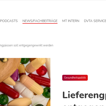
PODCASTS
NEWS/FACHBEITRÄGE
MT INTERN
DVTA SERVIC
engpässen soll entgegengewirkt werden
Gesundheitspolitik
Liefereng