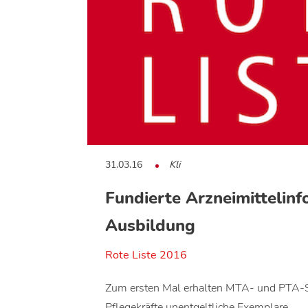
31.03.16
Kli
Fundierte Arzneimittelinf
Ausbildung
Rote Liste 2016
Zum ersten Mal erhalten MTA- und PTA-S
Pflegekräfte unentgeltliche Exemplare…