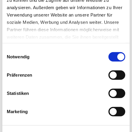
zu können und die Zugriffe auf unsere Website zu
Med. 2021 Aug 5;385(6):567-569, DOI:
analysieren. Außerdem geben wir Informationen zu Ihrer
10.1056/NEJMc2107725. PMID: 34347960.
Verwendung unserer Website an unsere Partner für
soziale Medien, Werbung und Analysen weiter. Unsere
Partner führen diese Informationen möglicherweise mit
weiteren Daten zusammen, die Sie ihnen bereitgestellt
haben oder die sie im Rahmen Ihrer Nutzung der Dienste
Quelle: idw/DGrH
Einwilligungsauswahl
gesammelt haben.
Notwendig
Datenschutz
|
Impressum
Artikel teilen
Präferenzen
Statistiken
Zur Übersicht
Marketing