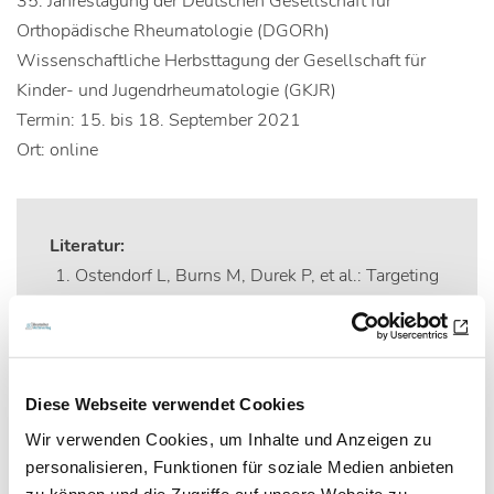
35. Jahrestagung der Deutschen Gesellschaft für
Orthopädische Rheumatologie (DGORh)
Wissenschaftliche Herbsttagung der Gesellschaft für
Kinder- und Jugendrheumatologie (GKJR)
Termin: 15. bis 18. September 2021
Ort: online
Literatur:
Ostendorf L, Burns M, Durek P, et al.: Targeting
CD38 with Daratumumab in Refractory
Systemic Lupus Erythematosus. N Engl J Med.
2020 Sep 17;383(12):1149-1155, DOI:
10.1056/NEJMoa2023325. PMID: 32937047.
Diese Webseite verwendet Cookies
Mougiakakos D, Krönke G, Völkl S, et al.:
Wir verwenden Cookies, um Inhalte und Anzeigen zu
CD19-Targeted CAR T Cells in Refractory
personalisieren, Funktionen für soziale Medien anbieten
Systemic Lupus Erythemato- sus. N Engl J