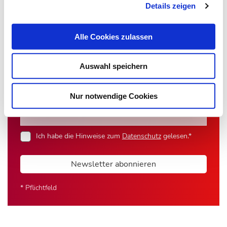
Newsletter­anmeldung
Details zeigen
Bleiben Sie auf dem Laufenden. Der MT-Dialog-
Alle Cookies zulassen
Newsletter informiert Sie jede Woche kostenfrei
über die wichtigsten Branchen-News, aktuelle
Auswahl speichern
Themen und die neusten Stellenangebote.
E-Mail-Adresse
Nur notwendige Cookies
Ich habe die Hinweise zum
Datenschutz
gelesen.*
Newsletter abonnieren
* Pflichtfeld