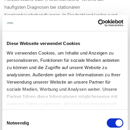
häufigsten Diagnosen bei stationären
Krankenhausbehandlungen. In Deutschland leiden rund
zwei von 100 Menschen unter der Erkrankung. Bei einer
Herzinsuffizienz ist die Pumpfunktion des Herzens gestört.
Die Folgen sind verminderte Leistungsfähigkeit und Luftnot
Diese Webseite verwendet Cookies
bei den betroffenen Patienten. Die Herzschwäche kann
Wir verwenden Cookies, um Inhalte und Anzeigen zu
dabei durch zwei unterschiedliche Mechanismen zustande
personalisieren, Funktionen für soziale Medien anbieten
kommen, die etwa gleich häufig auftreten:
zu können und die Zugriffe auf unsere Website zu
analysieren. Außerdem geben wir Informationen zu Ihrer
Die Auswurfleistung des Herzens ist gestört. Dies
Verwendung unserer Website an unsere Partner für
passiert z. B. nach einem Herzinfarkt, wenn das
soziale Medien, Werbung und Analysen weiter. Unsere
verbleibende Herzgewebe nicht mehr ausreicht, um das
Partner führen diese Informationen möglicherweise mit
Blut aus dem Herzen in den Körper zu fördern. Diese
weiteren Daten zusammen, die Sie ihnen bereitgestellt
Form der Herzschwäche wird als „systolische
haben oder die sie im Rahmen Ihrer Nutzung der Dienste
Einwilligungsauswahl
Herzinsuffizienz“ bezeichnet.
gesammelt haben.
Notwendig
Bei einer weiteren Form der Herzschwäche ist die