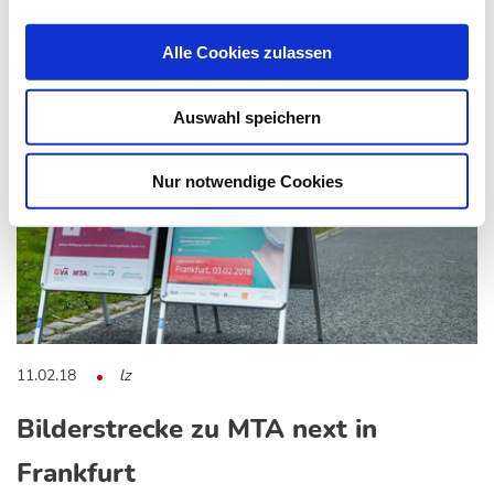
Das könnte Sie auch interessieren:
Alle Cookies zulassen
Auswahl speichern
Nur notwendige Cookies
11.02.18
lz
Bilderstrecke zu MTA next in
Frankfurt