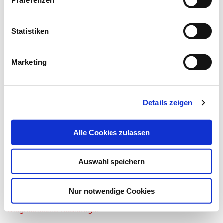
Tuberkulose - insgesamt 1,8 Millionen Menschen…
Statistiken
Marketing
Details zeigen
Alle Cookies zulassen
Auswahl speichern
01.02.17
Sabine Dettmer
Bildgebung bei Tuberkulose
Nur notwendige Cookies
Diagnostische Radiologie