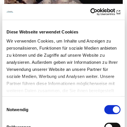
Diese Webseite verwendet Cookies
Wir verwenden Cookies, um Inhalte und Anzeigen zu
personalisieren, Funktionen für soziale Medien anbieten
zu können und die Zugriffe auf unsere Website zu
analysieren. Außerdem geben wir Informationen zu Ihrer
24.03.17
lz
Verwendung unserer Website an unsere Partner für
soziale Medien, Werbung und Analysen weiter. Unsere
Täglich sterben 4.900 Menschen an
Partner führen diese Informationen möglicherweise mit
weiteren Daten zusammen, die Sie ihnen bereitgestellt
Tuberkulose
haben oder die sie im Rahmen Ihrer Nutzung der Dienste
Einwilligungsauswahl
gesammelt haben.
Welt-Tuberkulose-Tag am 24. März
Notwendig
Datenschutz
|
Impressum
Jeden Tag sterben weltweit rund 4.900 Menschen an
Präferenzen