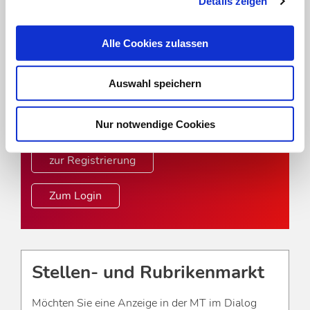
Details zeigen
Online-Angebot der MT im
Dialog
Alle Cookies zulassen
Um das Online-Angebot der MT im Dialog
uneingeschränkt nutzen zu können, müssen Sie
Auswahl speichern
sich einmalig mit Ihrer DVTA-Mitglieds- oder
Abonnentennummer registrieren.
Nur notwendige Cookies
zur Registrierung
Zum Login
Stellen- und Rubrikenmarkt
Möchten Sie eine Anzeige in der MT im Dialog