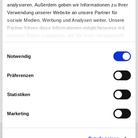
Newsletter informiert Sie jede Woche kostenfrei
analysieren. Außerdem geben wir Informationen zu Ihrer
über die wichtigsten Branchen-News, aktuelle
Verwendung unserer Website an unsere Partner für
Themen und die neusten Stellenangebote.
soziale Medien, Werbung und Analysen weiter. Unsere
Partner führen diese Informationen möglicherweise mit
E-Mail-Adresse
weiteren Daten zusammen, die Sie ihnen bereitgestellt
haben oder die sie im Rahmen Ihrer Nutzung der Dienste
Einwilligungsauswahl
gesammelt haben.
Notwendig
Ich habe die Hinweise zum
Datenschutz
gelesen.*
Datenschutz
|
Impressum
Newsletter abonnieren
Präferenzen
* Pflichtfeld
Statistiken
Marketing