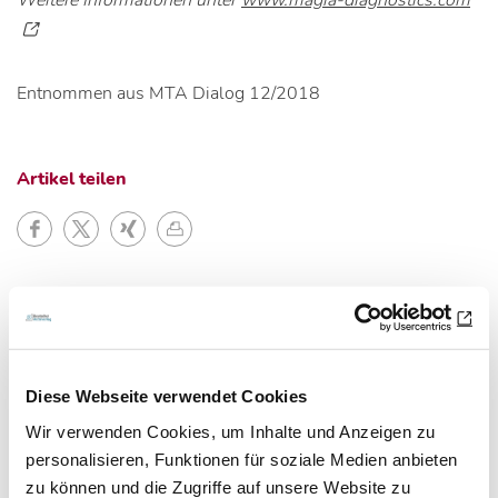
Weitere Informationen unter
www.magia-diagnostics.com
Entnommen aus MTA Dialog 12/2018
Artikel teilen
Zur Übersicht
Diese Webseite verwendet Cookies
Newsletter­anmeldung
Wir verwenden Cookies, um Inhalte und Anzeigen zu
personalisieren, Funktionen für soziale Medien anbieten
Bleiben Sie auf dem Laufenden. Der MT-Dialog-
zu können und die Zugriffe auf unsere Website zu