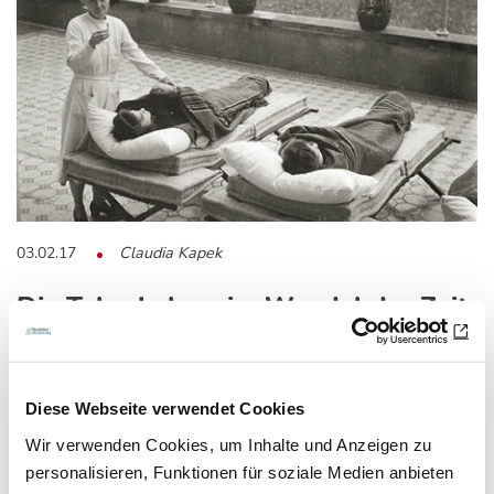
03.02.17
Claudia Kapek
Die Tuberkulose im Wandel der Zeit
(Teil 1)
Eine der ältesten Infektionskrankheiten
Diese Webseite verwendet Cookies
Wir verwenden Cookies, um Inhalte und Anzeigen zu
Die Tuberkulose ist eine der ältesten und am weitesten
personalisieren, Funktionen für soziale Medien anbieten
verbreiteten Infektionskrankheiten des…