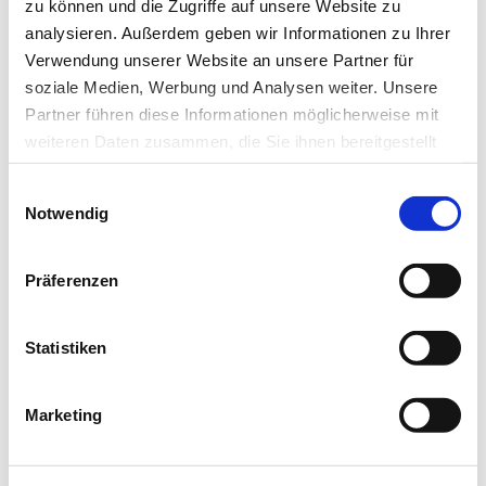
zu können und die Zugriffe auf unsere Website zu
analysieren. Außerdem geben wir Informationen zu Ihrer
Verwendung unserer Website an unsere Partner für
soziale Medien, Werbung und Analysen weiter. Unsere
Partner führen diese Informationen möglicherweise mit
weiteren Daten zusammen, die Sie ihnen bereitgestellt
haben oder die sie im Rahmen Ihrer Nutzung der Dienste
Einwilligungsauswahl
gesammelt haben.
Notwendig
Datenschutz
|
Impressum
Präferenzen
29.11.17
lz
Statistiken
Tuberkulosewirkstoff aus
Marketing
afrikanischer Arzneipflanze