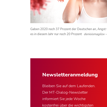
Gaben 2020 noch 37 Prozent der Deutschen an, Angst 
es in diesem Jahr nur noch 20 Prozent
denisismagilov 
Newsletter­anmeldung
Bleiben Sie auf dem Laufenden.
Der MT-Dialog-Newsletter
informiert Sie jede Woche
kostenfrei über die wichtigsten