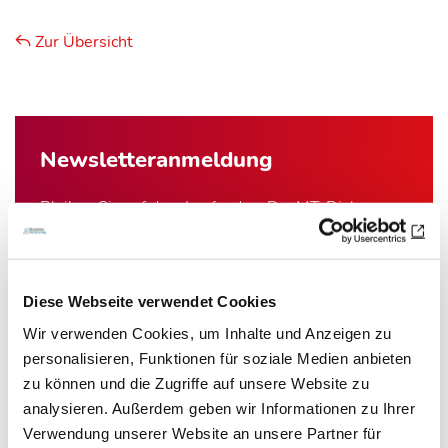
Zur Übersicht
Newsletter­anmeldung
Bleiben Sie auf dem Laufenden. Der MT-Dialog-
Newsletter informiert Sie jede Woche kostenfrei
über die wichtigsten Branchen-News, aktuelle
Themen und die neusten Stellenangebote.
Diese Webseite verwendet Cookies
Wir verwenden Cookies, um Inhalte und Anzeigen zu
E-Mail-Adresse
personalisieren, Funktionen für soziale Medien anbieten
zu können und die Zugriffe auf unsere Website zu
analysieren. Außerdem geben wir Informationen zu Ihrer
Ich habe die Hinweise zum
Datenschutz
gelesen.*
Verwendung unserer Website an unsere Partner für