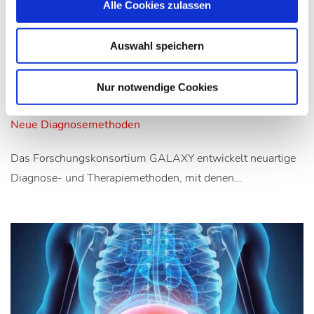
Alle Cookies zulassen
19.04.16
lz
Auswahl speichern
Bakterien helfen, alkoholische
Nur notwendige Cookies
Leberfibrose zu erkennen
Neue Diagnosemethoden
Das Forschungskonsortium GALAXY entwickelt neuartige
Diagnose- und Therapiemethoden, mit denen…