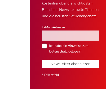
kostenfrei über die wichtigsten
Branchen-News, aktuelle Themen
und die neusten Stellenangebote.
E-Mail-Adresse
Ich habe die Hinweise zum
Datenschutz
gelesen.*
Newsletter abonnieren
* Pflichtfeld