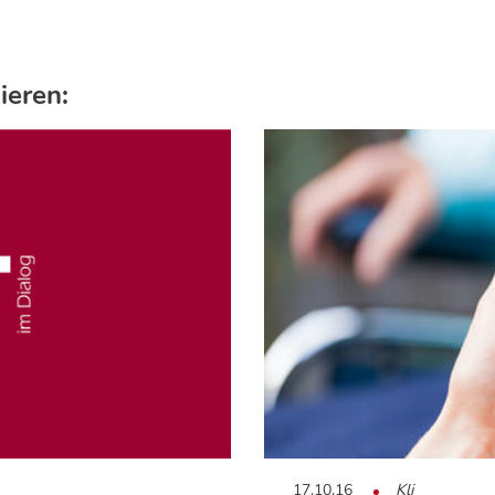
ieren:
17.10.16
Kli