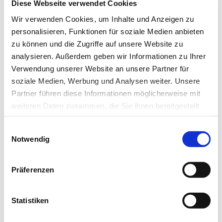
Diese Webseite verwendet Cookies
Zur Übersicht
Wir verwenden Cookies, um Inhalte und Anzeigen zu
personalisieren, Funktionen für soziale Medien anbieten
zu können und die Zugriffe auf unsere Website zu
analysieren. Außerdem geben wir Informationen zu Ihrer
Newsletter­anmeldung
Verwendung unserer Website an unsere Partner für
soziale Medien, Werbung und Analysen weiter. Unsere
Bleiben Sie auf dem Laufenden. Der MT-Dialog-
Partner führen diese Informationen möglicherweise mit
Newsletter informiert Sie jede Woche kostenfrei
weiteren Daten zusammen, die Sie ihnen bereitgestellt
über die wichtigsten Branchen-News, aktuelle
haben oder die sie im Rahmen Ihrer Nutzung der Dienste
Themen und die neusten Stellenangebote.
Einwilligungsauswahl
gesammelt haben.
Notwendig
E-Mail-Adresse
Datenschutz
|
Impressum
Präferenzen
Ich habe die Hinweise zum
Datenschutz
gelesen.*
Statistiken
Newsletter abonnieren